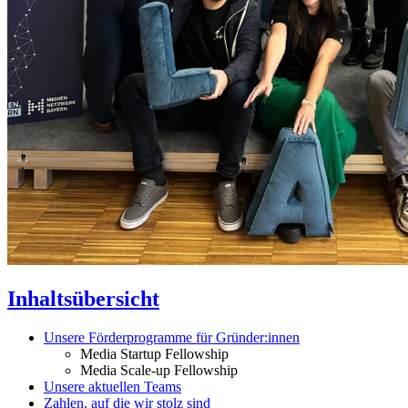
Inhaltsübersicht
Unsere Förderprogramme für Gründer:innen
Media Startup Fellowship
Media Scale-up Fellowship
Unsere aktuellen Teams
Zahlen, auf die wir stolz sind