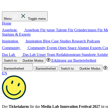
Menu
Toggle menu
Home
Angebote
Angebote
Für junge Talente
Für Gründer:innen
Für M
Startups & Experts
Inspiration
Inspiration
Blog
Case Studies
Research
Podcasts
Community
Community
Events
Open Space
Alumni
Experts C
Das Lab
Das Lab
Unser Team
Redaktionsteam
Standorte
Anfahr
Erklärung zur Barrierefreiheit
Switch to
Dunkler
Modus
Barrierefreiheit
Barrierefreiheit
Switch to
Dunkler
Modus
EN
Der
Ticketalarm
für das
Media Lab Innovation Festival 2027
ist o