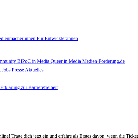
edienmacher:innen
Für Entwickler:innen
ommunity
BIPoC in Media
Queer in Media
Medien-Förderung.de
t
Jobs
Presse
Aktuelles
Erklärung zur Barrierefreiheit
nline! Trage dich jetzt ein und erfahre als Erstes davon, wenn die Ticke