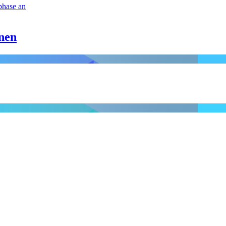
phase an
nen