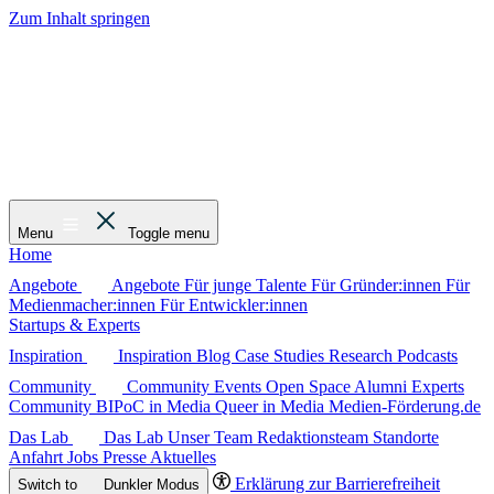
Zum Inhalt springen
Menu
Toggle menu
Home
Angebote
Angebote
Für junge Talente
Für Gründer:innen
Für
Medienmacher:innen
Für Entwickler:innen
Startups & Experts
Inspiration
Inspiration
Blog
Case Studies
Research
Podcasts
Community
Community
Events
Open Space
Alumni
Experts
Community
BIPoC in Media
Queer in Media
Medien-Förderung.de
Das Lab
Das Lab
Unser Team
Redaktionsteam
Standorte
Anfahrt
Jobs
Presse
Aktuelles
Erklärung zur Barrierefreiheit
Switch to
Dunkler
Modus