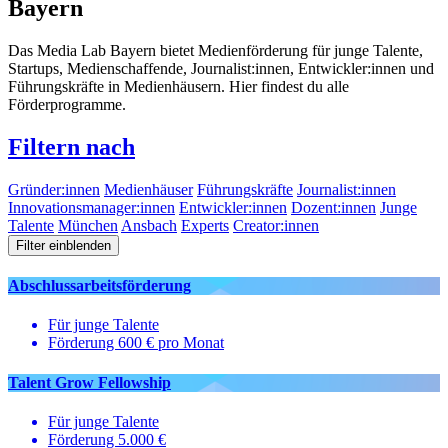
Bayern
Das Media Lab Bayern bietet Medienförderung für junge Talente,
Startups, Medienschaffende, Journalist:innen, Entwickler:innen und
Führungskräfte in Medienhäusern. Hier findest du alle
Förderprogramme.
Filtern nach
Gründer:innen
Medienhäuser
Führungskräfte
Journalist:innen
Innovationsmanager:innen
Entwickler:innen
Dozent:innen
Junge
Talente
München
Ansbach
Experts
Creator:innen
Filter einblenden
Abschluss­arbeits­förderung
Für junge Talente
Förderung 600 € pro Monat
Talent Grow Fellowship
Für junge Talente
Förderung 5.000 €