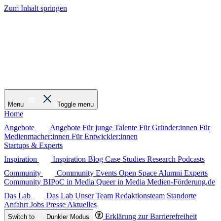
Zum Inhalt springen
Menu
Toggle menu
Home
Angebote
Angebote
Für junge Talente
Für Gründer:innen
Für
Medienmacher:innen
Für Entwickler:innen
Startups & Experts
Inspiration
Inspiration
Blog
Case Studies
Research
Podcasts
Community
Community
Events
Open Space
Alumni
Experts
Community
BIPoC in Media
Queer in Media
Medien-Förderung.de
Das Lab
Das Lab
Unser Team
Redaktionsteam
Standorte
Anfahrt
Jobs
Presse
Aktuelles
Erklärung zur Barrierefreiheit
Switch to
Dunkler
Modus