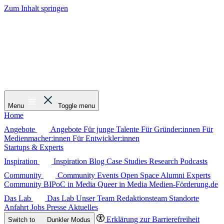
Zum Inhalt springen
Menu
Toggle menu
Home
Angebote
Angebote
Für junge Talente
Für Gründer:innen
Für
Medienmacher:innen
Für Entwickler:innen
Startups & Experts
Inspiration
Inspiration
Blog
Case Studies
Research
Podcasts
Community
Community
Events
Open Space
Alumni
Experts
Community
BIPoC in Media
Queer in Media
Medien-Förderung.de
Das Lab
Das Lab
Unser Team
Redaktionsteam
Standorte
Anfahrt
Jobs
Presse
Aktuelles
Erklärung zur Barrierefreiheit
Switch to
Dunkler
Modus