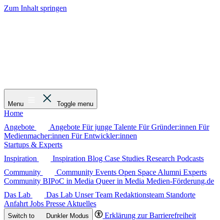
Zum Inhalt springen
Menu
Toggle menu
Home
Angebote
Angebote
Für junge Talente
Für Gründer:innen
Für
Medienmacher:innen
Für Entwickler:innen
Startups & Experts
Inspiration
Inspiration
Blog
Case Studies
Research
Podcasts
Community
Community
Events
Open Space
Alumni
Experts
Community
BIPoC in Media
Queer in Media
Medien-Förderung.de
Das Lab
Das Lab
Unser Team
Redaktionsteam
Standorte
Anfahrt
Jobs
Presse
Aktuelles
Erklärung zur Barrierefreiheit
Switch to
Dunkler
Modus