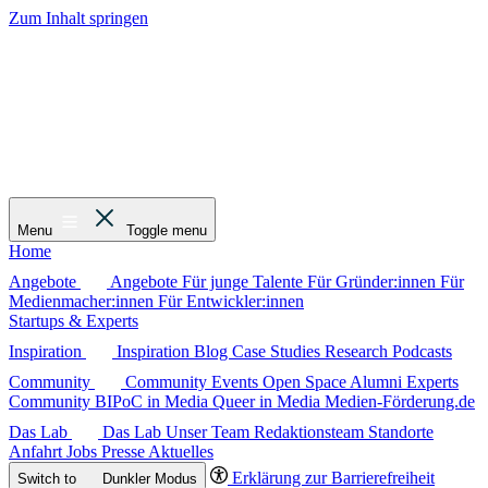
Zum Inhalt springen
Menu
Toggle menu
Home
Angebote
Angebote
Für junge Talente
Für Gründer:innen
Für
Medienmacher:innen
Für Entwickler:innen
Startups & Experts
Inspiration
Inspiration
Blog
Case Studies
Research
Podcasts
Community
Community
Events
Open Space
Alumni
Experts
Community
BIPoC in Media
Queer in Media
Medien-Förderung.de
Das Lab
Das Lab
Unser Team
Redaktionsteam
Standorte
Anfahrt
Jobs
Presse
Aktuelles
Erklärung zur Barrierefreiheit
Switch to
Dunkler
Modus