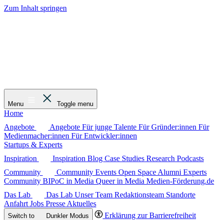
Zum Inhalt springen
Menu
Toggle menu
Home
Angebote
Angebote
Für junge Talente
Für Gründer:innen
Für
Medienmacher:innen
Für Entwickler:innen
Startups & Experts
Inspiration
Inspiration
Blog
Case Studies
Research
Podcasts
Community
Community
Events
Open Space
Alumni
Experts
Community
BIPoC in Media
Queer in Media
Medien-Förderung.de
Das Lab
Das Lab
Unser Team
Redaktionsteam
Standorte
Anfahrt
Jobs
Presse
Aktuelles
Erklärung zur Barrierefreiheit
Switch to
Dunkler
Modus