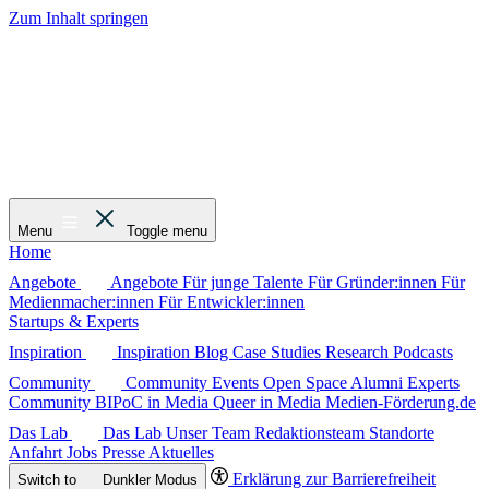
Zum Inhalt springen
Menu
Toggle menu
Home
Angebote
Angebote
Für junge Talente
Für Gründer:innen
Für
Medienmacher:innen
Für Entwickler:innen
Startups & Experts
Inspiration
Inspiration
Blog
Case Studies
Research
Podcasts
Community
Community
Events
Open Space
Alumni
Experts
Community
BIPoC in Media
Queer in Media
Medien-Förderung.de
Das Lab
Das Lab
Unser Team
Redaktionsteam
Standorte
Anfahrt
Jobs
Presse
Aktuelles
Erklärung zur Barrierefreiheit
Switch to
Dunkler
Modus