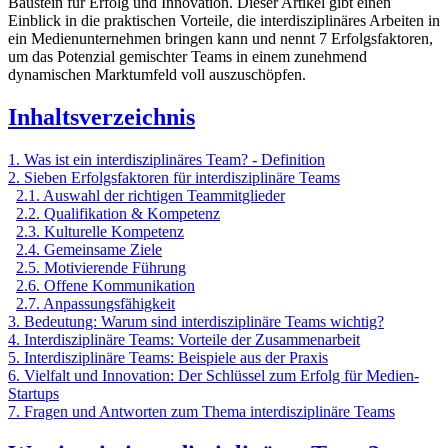
Baustein für Erfolg und Innovation. Dieser Artikel gibt einen
Einblick in die praktischen Vorteile, die interdisziplinäres Arbeiten in
ein Medienunternehmen bringen kann und nennt 7 Erfolgsfaktoren,
um das Potenzial gemischter Teams in einem zunehmend
dynamischen Marktumfeld voll auszuschöpfen.
Inhaltsverzeichnis
1. Was ist ein interdisziplinäres Team? - Definition
2. Sieben Erfolgsfaktoren für interdisziplinäre Teams
2.1. Auswahl der richtigen Teammitglieder
2.2. Qualifikation & Kompetenz
2.3. Kulturelle Kompetenz
2.4. Gemeinsame Ziele
2.5. Motivierende Führung
2.6. Offene Kommunikation
2.7. Anpassungsfähigkeit
3. Bedeutung: Warum sind interdisziplinäre Teams wichtig?
4. Interdisziplinäre Teams: Vorteile der Zusammenarbeit
5. Interdisziplinäre Teams: Beispiele aus der Praxis
6. Vielfalt und Innovation: Der Schlüssel zum Erfolg für Medien-
Startups
7. Fragen und Antworten zum Thema interdisziplinäre Teams