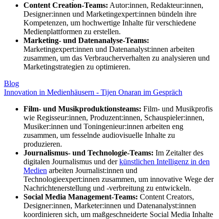
Content Creation-Teams:
Autor:innen, Redakteur:innen,
Designer:innen und Marketingexpert:innen bündeln ihre
Kompetenzen, um hochwertige Inhalte für verschiedene
Medienplattformen zu erstellen.
Marketing- und Datenanalyse-Teams:
Marketingexpert:innen und Datenanalyst:innen arbeiten
zusammen, um das Verbraucherverhalten zu analysieren und
Marketingstrategien zu optimieren.
Blog
Innovation in Medienhäusern - Tijen Onaran im Gespräch
Film- und Musikproduktionsteams:
Film- und Musikprofis
wie Regisseur:innen, Produzent:innen, Schauspieler:innen,
Musiker:innen und Toningenieur:innen arbeiten eng
zusammen, um fesselnde audiovisuelle Inhalte zu
produzieren.
Journalismus- und Technologie-Teams:
Im Zeitalter des
digitalen Journalismus und der
künstlichen Intelligenz in den
Medien
arbeiten Journalist:innen und
Technologieexpert:innen zusammen, um innovative Wege der
Nachrichtenerstellung und -verbreitung zu entwickeln.
Social Media Management-Teams:
Content Creators,
Designer:innen, Marketer:innen und Datenanalyst:innen
koordinieren sich, um maßgeschneiderte Social Media Inhalte