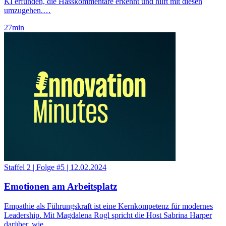
KI erfunden, die Hasskommentare erkennt und hilft mit diesen
umzugehen.…
27
min
Staffel 2
|
Folge #5
|
12.02.2024
Emotionen am Arbeitsplatz
Empathie als Führungskraft ist eine Kernkompetenz für modernes
Leadership. Mit Magdalena Rogl spricht die Host Sabrina Harper
darüber, wie…