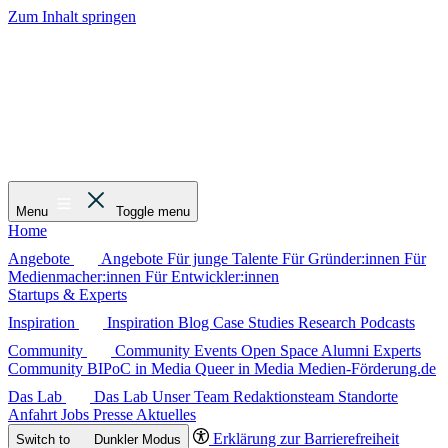
Zum Inhalt springen
Menu
Toggle menu
Home
Angebote
Angebote
Für junge Talente
Für Gründer:innen
Für
Medienmacher:innen
Für Entwickler:innen
Startups & Experts
Inspiration
Inspiration
Blog
Case Studies
Research
Podcasts
Community
Community
Events
Open Space
Alumni
Experts
Community
BIPoC in Media
Queer in Media
Medien-Förderung.de
Das Lab
Das Lab
Unser Team
Redaktionsteam
Standorte
Anfahrt
Jobs
Presse
Aktuelles
Erklärung zur Barrierefreiheit
Switch to
Dunkler
Modus