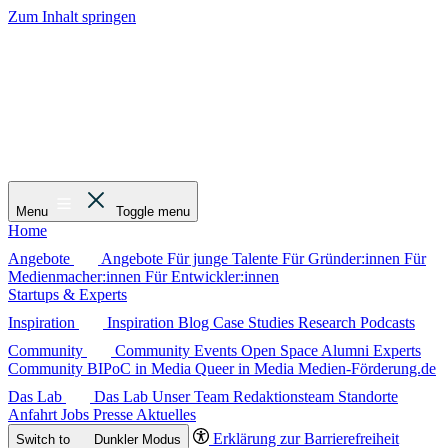
Zum Inhalt springen
Menu
Toggle menu
Home
Angebote
Angebote
Für junge Talente
Für Gründer:innen
Für
Medienmacher:innen
Für Entwickler:innen
Startups & Experts
Inspiration
Inspiration
Blog
Case Studies
Research
Podcasts
Community
Community
Events
Open Space
Alumni
Experts
Community
BIPoC in Media
Queer in Media
Medien-Förderung.de
Das Lab
Das Lab
Unser Team
Redaktionsteam
Standorte
Anfahrt
Jobs
Presse
Aktuelles
Erklärung zur Barrierefreiheit
Switch to
Dunkler
Modus