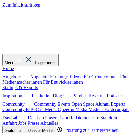
Zum Inhalt springen
Menu
Toggle menu
Home
Angebote
Angebote
Für junge Talente
Für Gründer:innen
Für
Medienmacher:innen
Für Entwickler:innen
Startups & Experts
Inspiration
Inspiration
Blog
Case Studies
Research
Podcasts
Community
Community
Events
Open Space
Alumni
Experts
Community
BIPoC in Media
Queer in Media
Medien-Förderung.de
Das Lab
Das Lab
Unser Team
Redaktionsteam
Standorte
Anfahrt
Jobs
Presse
Aktuelles
Erklärung zur Barrierefreiheit
Switch to
Dunkler
Modus