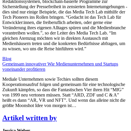
Redaktionssystemen, blockchain-basierte Programme zur
Sicherstellung der Pressefreiheit in zensierten Internetumgebungen -
dies sind nur einige Beispiele, die das Media Tech Lab mithilfe der
Tech Pioneers ins Rollen bringen. “Gedacht ist das Tech Lab für
Entwickler:innen, die freiberuflich arbeiten, oder gerne eine
Veränderung ihres eigenen Alltages spüren und die Medienbranche
vorantreiben wollen.”, so der Leiter des Media Tech Lab. “Im
gleichen Atemzug möchten wir in direkten Austausch mit
Medienhäusern treten und die konkreten Bedürfnisse abfragen, um
zu wissen, wo uns die Reise hinführen wird.”
Blog
Gemeinsam innovativer Wie Medienunternehmen und Startups
voneinander profitieren
Mediale Unternehmen sowie Techies sollten diesem
Kooperationsaufruf folgen und gemeinsam für eine technologische
Zukunft kämpfen, so dass die Fantastischen Vier ihren Hit “MfG”
von 1999 neu vertonen müssen. Statt “ARD, ZDF und C & A”
heißt es dann “AR, VR und NFT”. Und wenn das alleine nicht die
größte Moonshot Idee von morgen ist…
Artikel written by
Jessica Weber