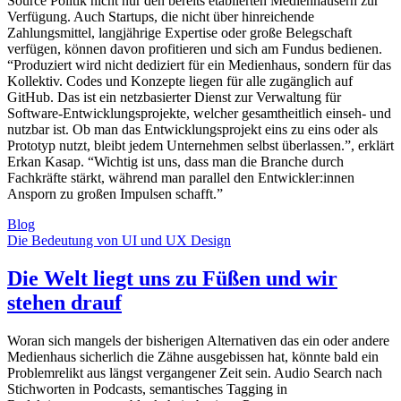
Source Politik nicht nur den bereits etablierten Medienhäusern zur
Verfügung. Auch Startups, die nicht über hinreichende
Zahlungsmittel, langjährige Expertise oder große Belegschaft
verfügen, können davon profitieren und sich am Fundus bedienen.
“Produziert wird nicht dediziert für ein Medienhaus, sondern für das
Kollektiv. Codes und Konzepte liegen für alle zugänglich auf
GitHub. Das ist ein netzbasierter Dienst zur Verwaltung für
Software-Entwicklungsprojekte, welcher gesamtheitlich einseh- und
nutzbar ist. Ob man das Entwicklungsprojekt eins zu eins oder als
Prototyp nutzt, bleibt jedem Unternehmen selbst überlassen.”, erklärt
Erkan Kasap. “Wichtig ist uns, dass man die Branche durch
Fachkräfte stärkt, während man parallel den Entwickler:innen
Ansporn zu großen Impulsen schafft.”
Blog
Die Bedeutung von UI und UX Design
Die Welt liegt uns zu Füßen und wir
stehen drauf
Woran sich mangels der bisherigen Alternativen das ein oder andere
Medienhaus sicherlich die Zähne ausgebissen hat, könnte bald ein
Problemrelikt aus längst vergangener Zeit sein. Audio Search nach
Stichworten in Podcasts, semantisches Tagging in