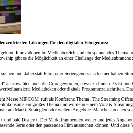
enzentrierten Lösungen für den digitalen Filmgenuss:
lernt. Innovationen im Medienbereich sind ein spannendes Thema und t
ship gibt es die Möglichkeit an einer Challenge der Medienbranche zu
n suchen und dabei statt Film- oder Seriengenuss nach einer halben St
mand“ auszuwählen auch die Crux geworden, etwas zu finden. Es ist une
erbefinanzierte Mediatheken oder digitale Programmzeitschriften. Das
ntent Messe MIPCOM ruft als Konferenz Thema „The Streaming Offens
Filmkonsums ein großes Thema und wurde in einem VoD & Streaming Spe
yer am Markt, Strategien oder weitere Angebote. Manche sprechen so
 und bald Disney+. Der Markt fragmentiert weiter und jedes Angebot ko
 passende Serie oder den passenden Film aussuchen können. Und diese Vi