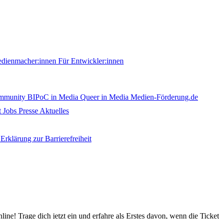
edienmacher:innen
Für Entwickler:innen
ommunity
BIPoC in Media
Queer in Media
Medien-Förderung.de
t
Jobs
Presse
Aktuelles
Erklärung zur Barrierefreiheit
nline! Trage dich jetzt ein und erfahre als Erstes davon, wenn die Ticke