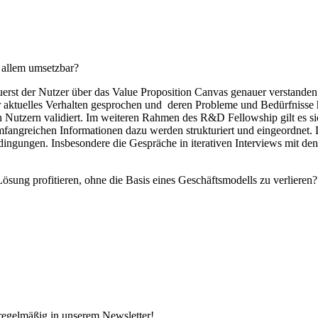
r allem umsetzbar?
zuerst der Nutzer über das Value Proposition Canvas genauer verstande
hr aktuelles Verhalten gesprochen und deren Probleme und Bedürfniss
en Nutzern validiert. Im weiteren Rahmen des R&D Fellowship gilt es
fangreichen Informationen dazu werden strukturiert und eingeordnet. 
dingungen. Insbesondere die Gespräche in iterativen Interviews mit den
ung profitieren, ohne die Basis eines Geschäftsmodells zu verlieren? 
 regelmäßig in unserem Newsletter!