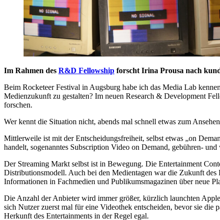
Im Rahmen des
R&D Fellowship
forscht Irina Prousa nach kund
Beim Rocketeer Festival in Augsburg habe ich das Media Lab kennenge
Medienzukunft zu gestalten? Im neuen Research & Development Fellow
forschen.
Wer kennt die Situation nicht, abends mal schnell etwas zum Ansehe
Mittlerweile ist mit der Entscheidungsfreiheit, selbst etwas „on De
handelt, sogenanntes Subscription Video on Demand, gebühren- und w
Der Streaming Markt selbst ist in Bewegung. Die Entertainment Co
Distributionsmodell. Auch bei den Medientagen war die Zukunft des 
Informationen in Fachmedien und Publikumsmagazinen über neue Pla
Die Anzahl der Anbieter wird immer größer, kürzlich launchten Apple+
sich Nutzer zuerst mal für eine Videothek entscheiden, bevor sie die
Herkunft des Entertainments in der Regel egal.