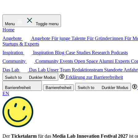
Menu
Toggle menu
Home
Angebote
Angebote
Für junge Talente
Für Gründer:innen
Für M
Startups & Experts
Inspiration
Inspiration
Blog
Case Studies
Research
Podcasts
Community
Community
Events
Open Space
Alumni
Experts C
Das Lab
Das Lab
Unser Team
Redaktionsteam
Standorte
Anfahr
Erklärung zur Barrierefreiheit
Switch to
Dunkler
Modus
Barrierefreiheit
Barrierefreiheit
Switch to
Dunkler
Modus
EN
Der
Ticketalarm
für das
Media Lab Innovation Festival 2027
ist o