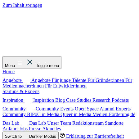
Zum Inhalt springen
Menu
Toggle menu
Home
Angebote
Angebote
Für junge Talente
Für Gründer:innen
Für
Medienmacher:innen
Für Entwickler:innen
Startups & Experts
Inspiration
Inspiration
Blog
Case Studies
Research
Podcasts
Community
Community
Events
Open Space
Alumni
Experts
Community
BIPoC in Media
Queer in Media
Medien-Förderung.de
Das Lab
Das Lab
Unser Team
Redaktionsteam
Standorte
Anfahrt
Jobs
Presse
Aktuelles
Erklärung zur Barrierefreiheit
Switch to
Dunkler
Modus