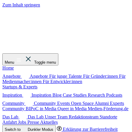
Zum Inhalt springen
Menu
Toggle menu
Home
Angebote
Angebote
Für junge Talente
Für Gründer:innen
Für
Medienmacher:innen
Für Entwickler:innen
Startups & Experts
Inspiration
Inspiration
Blog
Case Studies
Research
Podcasts
Community
Community
Events
Open Space
Alumni
Experts
Community
BIPoC in Media
Queer in Media
Medien-Förderung.de
Das Lab
Das Lab
Unser Team
Redaktionsteam
Standorte
Anfahrt
Jobs
Presse
Aktuelles
Erklärung zur Barrierefreiheit
Switch to
Dunkler
Modus