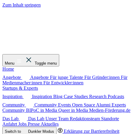
Zum Inhalt springen
Menu
Toggle menu
Home
Angebote
Angebote
Für junge Talente
Für Gründer:innen
Für
Medienmacher:innen
Für Entwickler:innen
Startups & Experts
Inspiration
Inspiration
Blog
Case Studies
Research
Podcasts
Community
Community
Events
Open Space
Alumni
Experts
Community
BIPoC in Media
Queer in Media
Medien-Förderung.de
Das Lab
Das Lab
Unser Team
Redaktionsteam
Standorte
Anfahrt
Jobs
Presse
Aktuelles
Erklärung zur Barrierefreiheit
Switch to
Dunkler
Modus