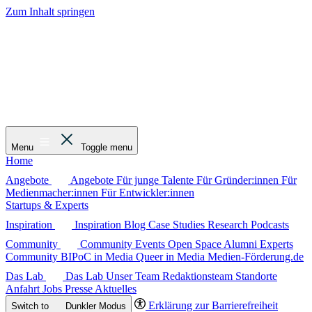
Zum Inhalt springen
Menu
Toggle menu
Home
Angebote
Angebote
Für junge Talente
Für Gründer:innen
Für
Medienmacher:innen
Für Entwickler:innen
Startups & Experts
Inspiration
Inspiration
Blog
Case Studies
Research
Podcasts
Community
Community
Events
Open Space
Alumni
Experts
Community
BIPoC in Media
Queer in Media
Medien-Förderung.de
Das Lab
Das Lab
Unser Team
Redaktionsteam
Standorte
Anfahrt
Jobs
Presse
Aktuelles
Erklärung zur Barrierefreiheit
Switch to
Dunkler
Modus