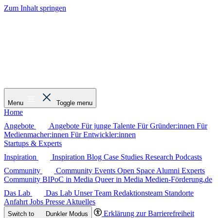
Zum Inhalt springen
Menu
Toggle menu
Home
Angebote
Angebote
Für junge Talente
Für Gründer:innen
Für
Medienmacher:innen
Für Entwickler:innen
Startups & Experts
Inspiration
Inspiration
Blog
Case Studies
Research
Podcasts
Community
Community
Events
Open Space
Alumni
Experts
Community
BIPoC in Media
Queer in Media
Medien-Förderung.de
Das Lab
Das Lab
Unser Team
Redaktionsteam
Standorte
Anfahrt
Jobs
Presse
Aktuelles
Erklärung zur Barrierefreiheit
Switch to
Dunkler
Modus