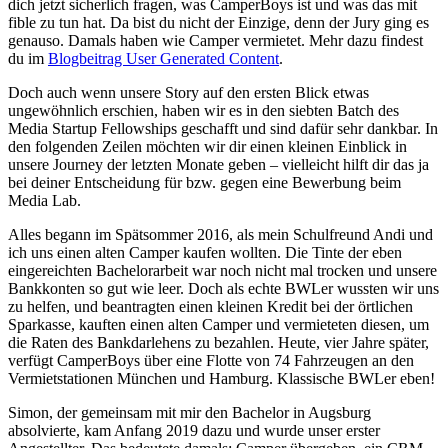
dich jetzt sicherlich fragen, was CamperBoys ist und was das mit
fible zu tun hat. Da bist du nicht der Einzige, denn der Jury ging es
genauso. Damals haben wie Camper vermietet. Mehr dazu findest
du im
Blogbeitrag User Generated Content
.
Doch auch wenn unsere Story auf den ersten Blick etwas
ungewöhnlich erschien, haben wir es in den siebten Batch des
Media Startup Fellowships geschafft und sind dafür sehr dankbar. In
den folgenden Zeilen möchten wir dir einen kleinen Einblick in
unsere Journey der letzten Monate geben – vielleicht hilft dir das ja
bei deiner Entscheidung für bzw. gegen eine Bewerbung beim
Media Lab.
Alles begann im Spätsommer 2016, als mein Schulfreund Andi und
ich uns einen alten Camper kaufen wollten. Die Tinte der eben
eingereichten Bachelorarbeit war noch nicht mal trocken und unsere
Bankkonten so gut wie leer. Doch als echte BWLer wussten wir uns
zu helfen, und beantragten einen kleinen Kredit bei der örtlichen
Sparkasse, kauften einen alten Camper und vermieteten diesen, um
die Raten des Bankdarlehens zu bezahlen. Heute, vier Jahre später,
verfügt CamperBoys über eine Flotte von 74 Fahrzeugen an den
Vermietstationen München und Hamburg. Klassische BWLer eben!
Simon, der gemeinsam mit mir den Bachelor in Augsburg
absolvierte, kam Anfang 2019 dazu und wurde unser erster