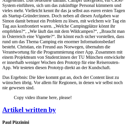
Angestellter. Das bedeutete damals: Camper übergeben, ein CRM-
System einführen, sich um das zukünftige Personal kümmern und
vieles mehr. Vielleicht kennt ihr das ja selbst aus euren ersten Tagen
als Startup-Gründer:innen. Doch neben all diesen Aufgaben war
Simon damit betraut ein Problem zu lösen, mit welchem wir Tag ein
Tag aus konfrontiert waren. „Welche Campingplätze könnt ihr
empfehlen?“, „Wie läuft das mit dem Wildcampen?“, „Braucht man
in Österreich eine Vignette?“. Ihr könnt euch sicher vorstellen, dass
rund um das Thema Camping ein enormer Informationsbedarf
besteht. Christian, ein Freund aus Norwegen, übernahm die
Verantwortung für die Programmierung einer App. Zusammen mit
einem Projektteam von Student:innen der TU München entwickelte
er innerhalb weniger Wochen den Prototyp für eine Reiserouten-
App. Wir testeten diesen Prototyp direkt an der Kundschaft.
Das Ergebnis: Die Idee kommt gut an, doch der Content lässt zu
wünschen übrig. Vor allem für Regionen, in denen wir selbst noch
nie gewesen sind.
Copy video iframe here, please!
Artikel written by
Paul Pizzinini