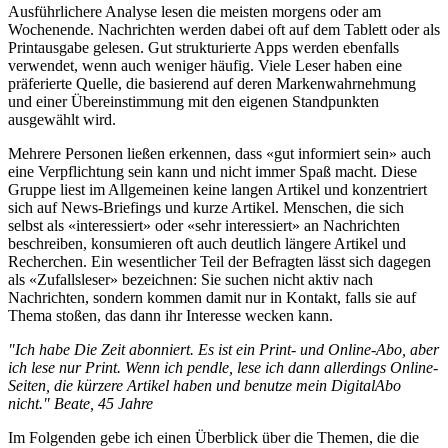
Ausführlichere Analyse lesen die meisten morgens oder am
Wochenende. Nachrichten werden dabei oft auf dem Tablett oder als
Printausgabe gelesen. Gut strukturierte Apps werden ebenfalls
verwendet, wenn auch weniger häufig. Viele Leser haben eine
präferierte Quelle, die basierend auf deren Markenwahrnehmung
und einer Übereinstimmung mit den eigenen Standpunkten
ausgewählt wird.
Mehrere Personen ließen erkennen, dass «gut informiert sein» auch
eine Verpflichtung sein kann und nicht immer Spaß macht. Diese
Gruppe liest im Allgemeinen keine langen Artikel und konzentriert
sich auf News-Briefings und kurze Artikel. Menschen, die sich
selbst als «interessiert» oder «sehr interessiert» an Nachrichten
beschreiben, konsumieren oft auch deutlich längere Artikel und
Recherchen. Ein wesentlicher Teil der Befragten lässt sich dagegen
als «Zufallsleser» bezeichnen: Sie suchen nicht aktiv nach
Nachrichten, sondern kommen damit nur in Kontakt, falls sie auf
Thema stoßen, das dann ihr Interesse wecken kann.
"Ich habe Die Zeit abonniert. Es ist ein Print- und Online-Abo, aber
ich lese nur Print. Wenn ich pendle, lese ich dann allerdings Online-
Seiten, die kürzere Artikel haben und benutze mein DigitalAbo
nicht." Beate, 45 Jahre
Im Folgenden gebe ich einen Überblick über die Themen, die die