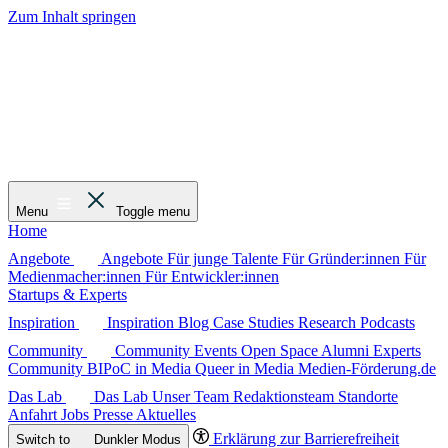
Zum Inhalt springen
Menu
Toggle menu
Home
Angebote
Angebote
Für junge Talente
Für Gründer:innen
Für
Medienmacher:innen
Für Entwickler:innen
Startups & Experts
Inspiration
Inspiration
Blog
Case Studies
Research
Podcasts
Community
Community
Events
Open Space
Alumni
Experts
Community
BIPoC in Media
Queer in Media
Medien-Förderung.de
Das Lab
Das Lab
Unser Team
Redaktionsteam
Standorte
Anfahrt
Jobs
Presse
Aktuelles
Erklärung zur Barrierefreiheit
Switch to
Dunkler
Modus