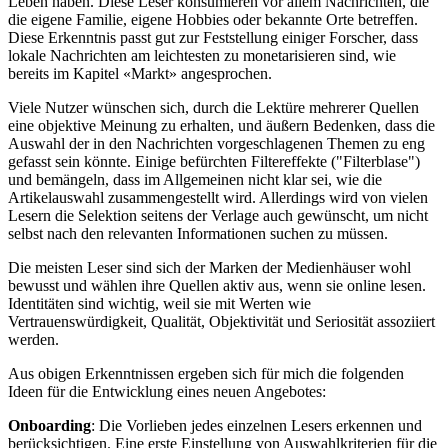
Leben haben. Diese Leser konsumieren vor allem Nachrichten, die
die eigene Familie, eigene Hobbies oder bekannte Orte betreffen.
Diese Erkenntnis passt gut zur Feststellung einiger Forscher, dass
lokale Nachrichten am leichtesten zu monetarisieren sind, wie
bereits im Kapitel «Markt» angesprochen.
Viele Nutzer wünschen sich, durch die Lektüre mehrerer Quellen
eine objektive Meinung zu erhalten, und äußern Bedenken, dass die
Auswahl der in den Nachrichten vorgeschlagenen Themen zu eng
gefasst sein könnte. Einige befürchten Filtereffekte ("Filterblase")
und bemängeln, dass im Allgemeinen nicht klar sei, wie die
Artikelauswahl zusammengestellt wird. Allerdings wird von vielen
Lesern die Selektion seitens der Verlage auch gewünscht, um nicht
selbst nach den relevanten Informationen suchen zu müssen.
Die meisten Leser sind sich der Marken der Medienhäuser wohl
bewusst und wählen ihre Quellen aktiv aus, wenn sie online lesen.
Identitäten sind wichtig, weil sie mit Werten wie
Vertrauenswürdigkeit, Qualität, Objektivität und Seriosität assoziiert
werden.
Aus obigen Erkenntnissen ergeben sich für mich die folgenden
Ideen für die Entwicklung eines neuen Angebotes:
Onboarding
: Die Vorlieben jedes einzelnen Lesers erkennen und
berücksichtigen. Eine erste Einstellung von Auswahlkriterien für die