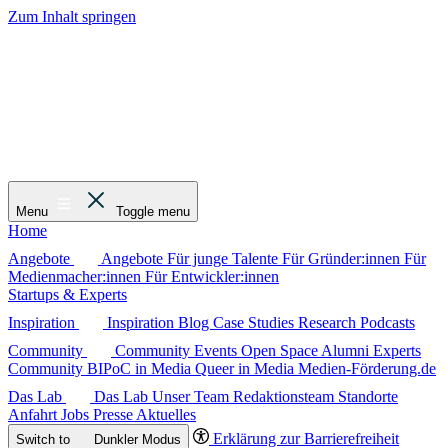
Zum Inhalt springen
Menu
Toggle menu
Home
Angebote
Angebote
Für junge Talente
Für Gründer:innen
Für
Medienmacher:innen
Für Entwickler:innen
Startups & Experts
Inspiration
Inspiration
Blog
Case Studies
Research
Podcasts
Community
Community
Events
Open Space
Alumni
Experts
Community
BIPoC in Media
Queer in Media
Medien-Förderung.de
Das Lab
Das Lab
Unser Team
Redaktionsteam
Standorte
Anfahrt
Jobs
Presse
Aktuelles
Erklärung zur Barrierefreiheit
Switch to
Dunkler
Modus