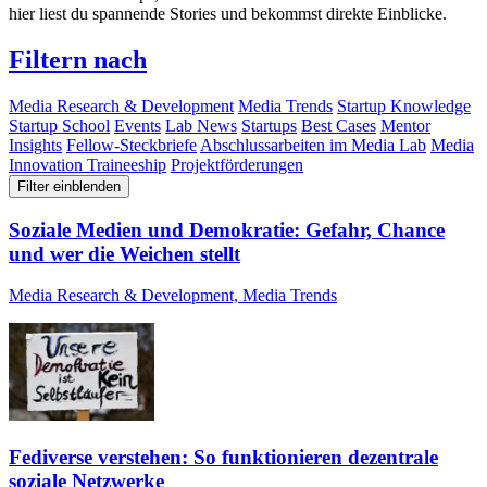
hier liest du spannende Stories und bekommst direkte Einblicke.
Filtern nach
Media Research & Development
Media Trends
Startup Knowledge
Startup School
Events
Lab News
Startups
Best Cases
Mentor
Insights
Fellow-Steckbriefe
Abschlussarbeiten im Media Lab
Media
Innovation Traineeship
Projektförderungen
Filter einblenden
Soziale Medien und Demokratie: Gefahr, Chance
und wer die Weichen stellt
Media Research & Development, Media Trends
Fediverse verstehen: So funktionieren dezentrale
soziale Netzwerke