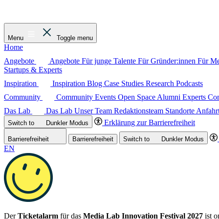
Menu
Toggle menu
Home
Angebote
Angebote
Für junge Talente
Für Gründer:innen
Für M
Startups & Experts
Inspiration
Inspiration
Blog
Case Studies
Research
Podcasts
Community
Community
Events
Open Space
Alumni
Experts C
Das Lab
Das Lab
Unser Team
Redaktionsteam
Standorte
Anfahr
Erklärung zur Barrierefreiheit
Switch to
Dunkler
Modus
Barrierefreiheit
Barrierefreiheit
Switch to
Dunkler
Modus
EN
Der
Ticketalarm
für das
Media Lab Innovation Festival 2027
ist o