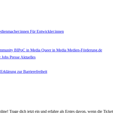
edienmacher:innen
Für Entwickler:innen
ommunity
BIPoC in Media
Queer in Media
Medien-Förderung.de
t
Jobs
Presse
Aktuelles
Erklärung zur Barrierefreiheit
nline! Trage dich jetzt ein und erfahre als Erstes davon, wenn die Ticke