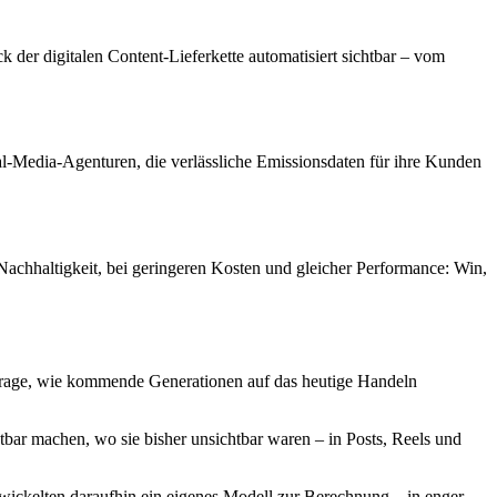
er digitalen Content-Lieferkette automatisiert sichtbar – vom
l-Media-Agenturen, die verlässliche Emissionsdaten für ihre Kunden
chhaltigkeit, bei geringeren Kosten und gleicher Performance: Win,
Frage, wie kommende Generationen auf das heutige Handeln
chtbar machen, wo sie bisher unsichtbar waren – in Posts, Reels und
twickelten daraufhin ein eigenes Modell zur Berechnung – in enger