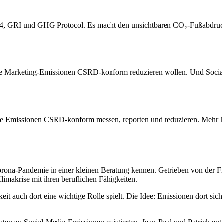
4, GRI und GHG Protocol. Es macht den unsichtbaren CO₂-Fußabdruck d
 ihre Marketing-Emissionen CSRD-konform reduzieren wollen. Und Socia
re Emissionen CSRD-konform messen, reporten und reduzieren. Mehr Na
orona-Pandemie in einer kleinen Beratung kennen. Getrieben von der 
imakrise mit ihren beruflichen Fähigkeiten.
keit auch dort eine wichtige Rolle spielt. Die Idee: Emissionen dort si
aten zu Social-Media-Emissionen existierten. Jean-Paul und Patrick en