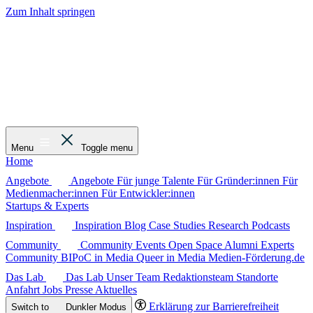
Zum Inhalt springen
Menu
Toggle menu
Home
Angebote
Angebote
Für junge Talente
Für Gründer:innen
Für
Medienmacher:innen
Für Entwickler:innen
Startups & Experts
Inspiration
Inspiration
Blog
Case Studies
Research
Podcasts
Community
Community
Events
Open Space
Alumni
Experts
Community
BIPoC in Media
Queer in Media
Medien-Förderung.de
Das Lab
Das Lab
Unser Team
Redaktionsteam
Standorte
Anfahrt
Jobs
Presse
Aktuelles
Erklärung zur Barrierefreiheit
Switch to
Dunkler
Modus