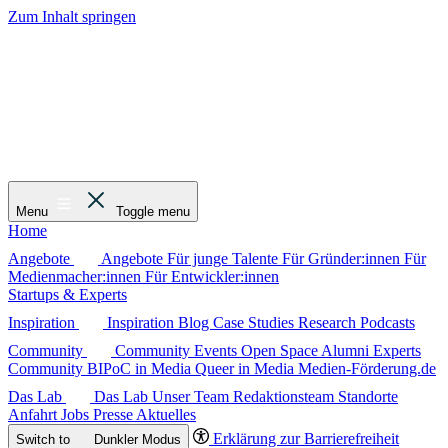
Zum Inhalt springen
Menu
Toggle menu
Home
Angebote
Angebote
Für junge Talente
Für Gründer:innen
Für
Medienmacher:innen
Für Entwickler:innen
Startups & Experts
Inspiration
Inspiration
Blog
Case Studies
Research
Podcasts
Community
Community
Events
Open Space
Alumni
Experts
Community
BIPoC in Media
Queer in Media
Medien-Förderung.de
Das Lab
Das Lab
Unser Team
Redaktionsteam
Standorte
Anfahrt
Jobs
Presse
Aktuelles
Erklärung zur Barrierefreiheit
Switch to
Dunkler
Modus