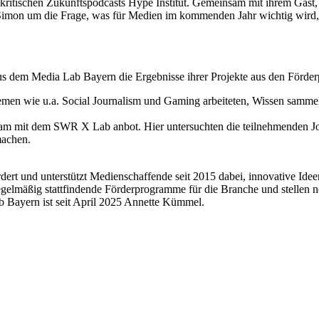
 kritischen Zukunftspodcasts Hype Institut. Gemeinsam mit ihrem Gast
 Simon um die Frage, was für Medien im kommenden Jahr wichtig wird, d
aus dem Media Lab Bayern die Ergebnisse ihrer Projekte aus den Förd
emen wie u.a. Social Journalism und Gaming arbeiteten, Wissen samme
m mit dem SWR X Lab anbot. Hier untersuchten die teilnehmenden Journ
machen.
ert und unterstützt Medienschaffende seit 2015 dabei, innovative Id
gelmäßig stattfindende Förderprogramme für die Branche und stellen n
b Bayern ist seit April 2025 Annette Kümmel.