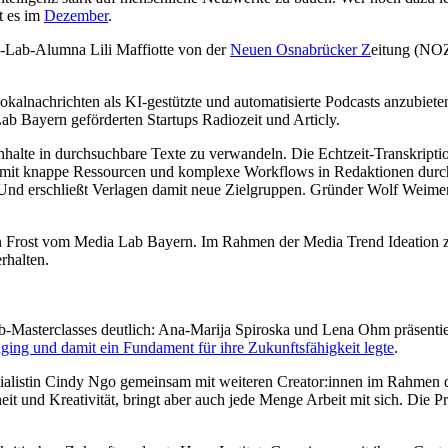
t es im
Dezember
.
Lab-Alumna Lili Maffiotte von der
Neuen Osnabrücker Z
eitung (NOZ
Lokalnachrichten als KI-gestützte und automatisierte Podcasts anzubie
ab Bayern geförderten Startups Radiozeit und Articly.
Inhalte in durchsuchbare Texte zu verwandeln. Die Echtzeit-Transkrip
amit knappe Ressourcen und komplexe Workflows in Redaktionen durch
nd erschließt Verlagen damit neue Zielgruppen. Gründer Wolf Weimer ha
ian Frost vom Media Lab Bayern. Im Rahmen der Media Trend Ideation z
erhalten.
Lab-Masterclasses deutlich: Ana-Marija Spiroska und Lena Ohm präsent
nging und damit ein Fundament für ihre Zukunftsfähigkeit legte
.
ezialistin Cindy Ngo gemeinsam mit weiteren Creator:innen im Rahmen 
eit und Kreativität, bringt aber auch jede Menge Arbeit mit sich. Die