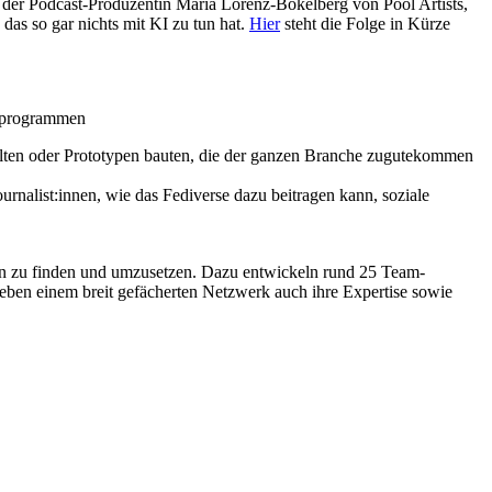
, der Podcast-Produzentin Maria Lorenz-Bokelberg von Pool Artists,
as so gar nichts mit KI zu tun hat.
Hier
steht die Folge in Kürze
erprogrammen
lten oder Prototypen bauten, die der ganzen Branche zugutekommen
alist:innen, wie das Fediverse dazu beitragen kann, soziale
een zu finden und umzusetzen. Dazu entwickeln rund 25 Team-
eben einem breit gefächerten Netzwerk auch ihre Expertise sowie