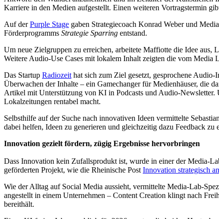
Karriere in den Medien aufgestellt. Einen weiteren Vortragstermin gib
Auf der
Purple Stage
gaben Strategiecoach Konrad Weber und Media-
Förderprogramms
Strategie Sparring
entstand.
Um neue Zielgruppen zu erreichen, arbeitete Maffiotte die Idee aus, 
Weitere Audio-Use Cases mit lokalem Inhalt zeigten die vom Media L
Das Startup
Radiozeit
hat sich zum Ziel gesetzt, gesprochene Audio-
Überwachen der Inhalte – ein Gamechanger für Medienhäuser, die d
Artikel mit Unterstützung von KI in Podcasts und Audio-Newsletter. U
Lokalzeitungen rentabel macht.
Selbsthilfe auf der Suche nach innovativen Ideen vermittelte Sebast
dabei helfen, Ideen zu generieren und gleichzeitig dazu Feedback zu 
Innovation gezielt fördern, zügig Ergebnisse hervorbringen
Dass Innovation kein Zufallsprodukt ist, wurde in einer der Media-
geförderten Projekt, wie die Rheinische Post
Innovation strategisch a
Wie der Alltag auf Social Media aussieht, vermittelte Media-Lab-Sp
angestellt in einem Unternehmen – Content Creation klingt nach Freih
bereithält.