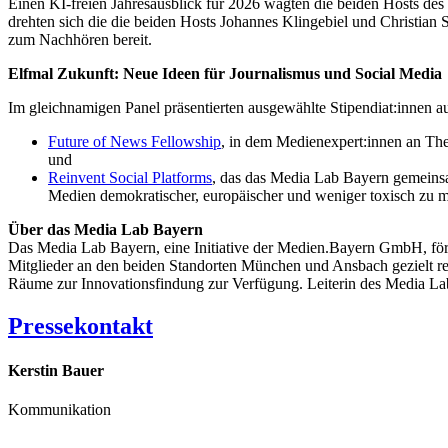
Einen KI-freien Jahresausblick für 2026 wagten die beiden Hosts des
drehten sich die die beiden Hosts Johannes Klingebiel und Christian
zum Nachhören bereit.
Elfmal Zukunft: Neue Ideen für Journalismus und Social Media
Im gleichnamigen Panel präsentierten ausgewählte Stipendiat:innen 
Future of News Fellowship
, in dem Medienexpert:innen an Th
und
Reinvent Social Platforms
, das das Media Lab Bayern gemeinsa
Medien demokratischer, europäischer und weniger toxisch zu 
Über das Media Lab Bayern
Das Media Lab Bayern, eine Initiative der Medien.Bayern GmbH, förd
Mitglieder an den beiden Standorten München und Ansbach gezielt re
Räume zur Innovationsfindung zur Verfügung. Leiterin des Media La
Pressekontakt
Kerstin Bauer
Kommunikation