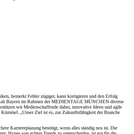
siken, bemerkt Fehler zügiger, kann korrigieren und den Erfolg
das Media Lab Bayern im Rahmen der MEDIENTAGE MÜNCHEN diverse
rstützen wir Medienschaffende dabei, innovative Ideen und agile
Kümmel. „Unser Ziel ist es, zur Zukunftsfähigkeit der Branche
ere Karriereplanung benötigt, wenn alles ständig neu ist. Die
t, Hypes von echten Trends zu unterscheiden, ist gut für die