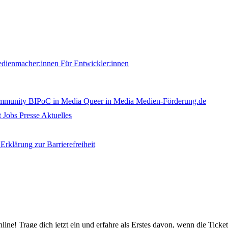
edienmacher:innen
Für Entwickler:innen
ommunity
BIPoC in Media
Queer in Media
Medien-Förderung.de
t
Jobs
Presse
Aktuelles
Erklärung zur Barrierefreiheit
nline! Trage dich jetzt ein und erfahre als Erstes davon, wenn die Ticke