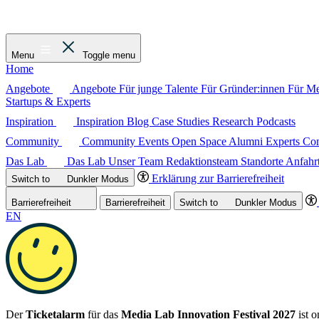
Menu
Toggle menu
Home
Angebote
Angebote
Für junge Talente
Für Gründer:innen
Für M
Startups & Experts
Inspiration
Inspiration
Blog
Case Studies
Research
Podcasts
Community
Community
Events
Open Space
Alumni
Experts C
Das Lab
Das Lab
Unser Team
Redaktionsteam
Standorte
Anfahr
Erklärung zur Barrierefreiheit
Switch to
Dunkler
Modus
Barrierefreiheit
Barrierefreiheit
Switch to
Dunkler
Modus
EN
Der
Ticketalarm
für das
Media Lab Innovation Festival 2027
ist o