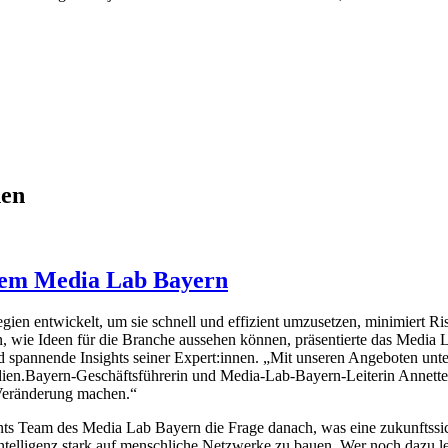
hen
 dem Media Lab Bayern
ien entwickelt, um sie schnell und effizient umzusetzen, minimiert Ri
zuzeigen, wie Ideen für die Branche aussehen können, präsentierte 
 spannende Insights seiner Expert:innen. „Mit unseren Angeboten unte
dien.Bayern-Geschäftsführerin und Media-Lab-Bayern-Leiterin Annette 
 Veränderung machen.“
ts Team des Media Lab Bayern die Frage danach, was eine zukunftssich
elligenz stark auf menschliche Netzwerke zu bauen. Wer noch dazu lern