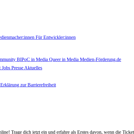
edienmacher:innen
Für Entwickler:innen
ommunity
BIPoC in Media
Queer in Media
Medien-Förderung.de
t
Jobs
Presse
Aktuelles
Erklärung zur Barrierefreiheit
nline! Trage dich jetzt ein und erfahre als Erstes davon, wenn die Ticke