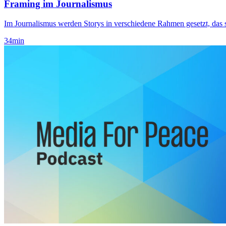
Framing im Journalismus
Im Journalismus werden Storys in verschiedene Rahmen gesetzt, da
34
min