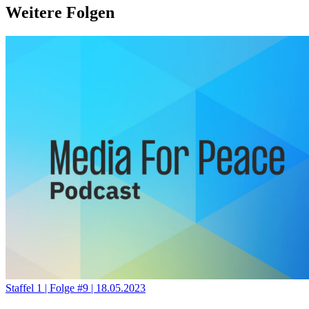
Weitere Folgen
Staffel 1
|
Folge #9
|
18.05.2023