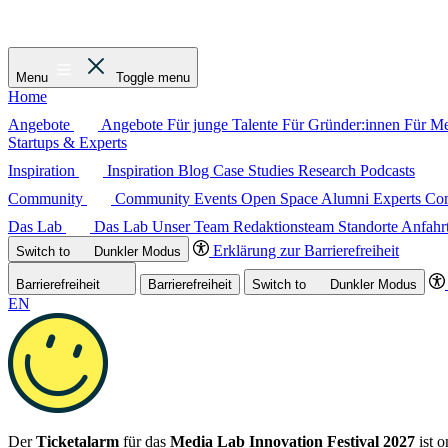
Menu
Toggle menu
Home
Angebote
Angebote
Für junge Talente
Für Gründer:innen
Für M
Startups & Experts
Inspiration
Inspiration
Blog
Case Studies
Research
Podcasts
Community
Community
Events
Open Space
Alumni
Experts C
Das Lab
Das Lab
Unser Team
Redaktionsteam
Standorte
Anfahr
Erklärung zur Barrierefreiheit
Switch to
Dunkler
Modus
Barrierefreiheit
Barrierefreiheit
Switch to
Dunkler
Modus
EN
Der
Ticketalarm
für das
Media Lab Innovation Festival 2027
ist o