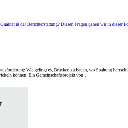
 Qualität in der Berichterstattung? Diesen Fragen gehen wir in dieser 
erausforderung: Wie gelingt es, Brücken zu bauen, wo Spaltung herrscht
ntwickeln können. Ein Gemeinschaftsprojekt von…