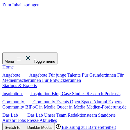
Zum Inhalt springen
Menu
Toggle menu
Home
Angebote
Angebote
Für junge Talente
Für Gründer:innen
Für
Medienmacher:innen
Für Entwickler:innen
Startups & Experts
Inspiration
Inspiration
Blog
Case Studies
Research
Podcasts
Community
Community
Events
Open Space
Alumni
Experts
Community
BIPoC in Media
Queer in Media
Medien-Förderung.de
Das Lab
Das Lab
Unser Team
Redaktionsteam
Standorte
Anfahrt
Jobs
Presse
Aktuelles
Erklärung zur Barrierefreiheit
Switch to
Dunkler
Modus