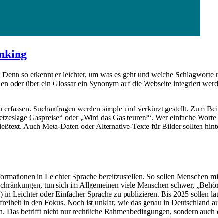
nking
Denn so erkennt er leichter, um was es geht und welche Schlagworte r
n oder über ein Glossar ein Synonym auf die Webseite integriert werd
 erfassen. Suchanfragen werden simple und verkürzt gestellt. Zum Beis
eslage Gaspreise“ oder „Wird das Gas teurer?“. Wer einfache Worte wähl
eßtext. Auch Meta-Daten oder Alternative-Texte für Bilder sollten hinter
nformationen in Leichter Sprache bereitzustellen. So sollen Menschen 
schränkungen, tun sich im Allgemeinen viele Menschen schwer, „Behö
 in Leichter oder Einfacher Sprache zu publizieren. Bis 2025 sollen l
freiheit in den Fokus. Noch ist unklar, wie das genau in Deutschland 
n. Das betrifft nicht nur rechtliche Rahmenbedingungen, sondern auch