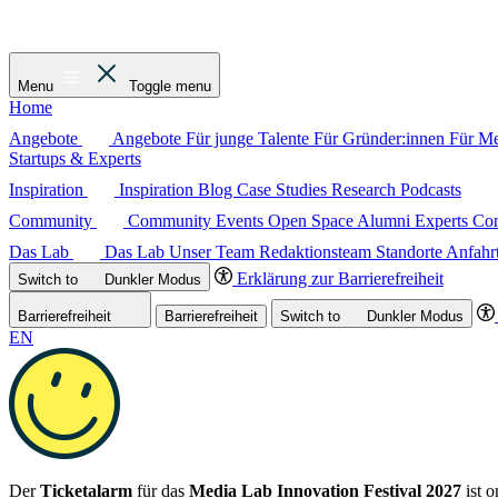
Menu
Toggle menu
Home
Angebote
Angebote
Für junge Talente
Für Gründer:innen
Für M
Startups & Experts
Inspiration
Inspiration
Blog
Case Studies
Research
Podcasts
Community
Community
Events
Open Space
Alumni
Experts C
Das Lab
Das Lab
Unser Team
Redaktionsteam
Standorte
Anfahr
Erklärung zur Barrierefreiheit
Switch to
Dunkler
Modus
Barrierefreiheit
Barrierefreiheit
Switch to
Dunkler
Modus
EN
Der
Ticketalarm
für das
Media Lab Innovation Festival 2027
ist o