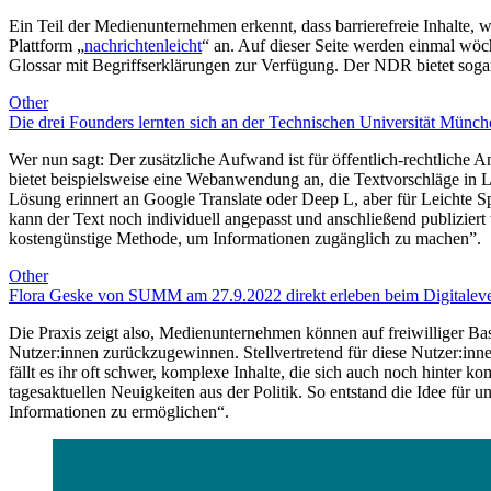
Ein Teil der Medienunternehmen erkennt, dass barrierefreie Inhalte, 
Plattform „
nachrichtenleicht
“ an. Auf dieser Seite werden einmal wöc
Glossar mit Begriffserklärungen zur Verfügung. Der NDR bietet sogar
Other
Die drei Founders lernten sich an der Technischen Universität Münch
Wer nun sagt: Der zusätzliche Aufwand ist für öffentlich-rechtliche 
bietet beispielsweise eine Webanwendung an, die Textvorschläge in Lei
Lösung erinnert an Google Translate oder Deep L, aber für Leichte Sp
kann der Text noch individuell angepasst und anschließend publizier
kostengünstige Methode, um Informationen zugänglich zu machen”.
Other
Flora Geske von SUMM am 27.9.2022 direkt erleben beim Digitaleve
Die Praxis zeigt also, Medienunternehmen können auf freiwilliger Bas
Nutzer:innen zurückzugewinnen. Stellvertretend für diese Nutzer:inne
fällt es ihr oft schwer, komplexe Inhalte, die sich auch noch hinter ko
tagesaktuellen Neuigkeiten aus der Politik. So entstand die Idee für 
Informationen zu ermöglichen“.