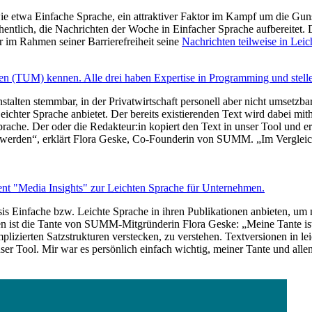
wie etwa Einfache Sprache, ein attraktiver Faktor im Kampf um die Guns
hentlich, die Nachrichten der Woche in Einfacher Sprache aufbereitet. 
 im Rahmen seiner Barrierefreiheit seine
Nachrichten teilweise in Leic
en (TUM) kennen. Alle drei haben Expertise in Programming und stelle
Anstalten stemmbar, in der Privatwirtschaft personell aber nicht umset
chter Sprache anbietet. Der bereits existierenden Text wird dabei mithi
rache. Der oder die Redakteur:in kopiert den Text in unser Tool und er
t werden“, erklärt Flora Geske, Co-Founderin von SUMM. „Im Vergleich
nt "Media Insights" zur Leichten Sprache für Unternehmen.
is Einfache bzw. Leichte Sprache in ihren Publikationen anbieten, um n
n ist die Tante von SUMM-Mitgründerin Flora Geske: „Meine Tante ist pol
mplizierten Satzstrukturen verstecken, zu verstehen. Textversionen in lei
unser Tool. Mir war es persönlich einfach wichtig, meiner Tante und all