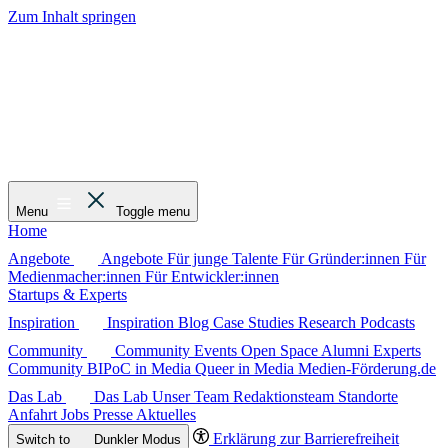
Zum Inhalt springen
Menu
Toggle menu
Home
Angebote
Angebote
Für junge Talente
Für Gründer:innen
Für
Medienmacher:innen
Für Entwickler:innen
Startups & Experts
Inspiration
Inspiration
Blog
Case Studies
Research
Podcasts
Community
Community
Events
Open Space
Alumni
Experts
Community
BIPoC in Media
Queer in Media
Medien-Förderung.de
Das Lab
Das Lab
Unser Team
Redaktionsteam
Standorte
Anfahrt
Jobs
Presse
Aktuelles
Erklärung zur Barrierefreiheit
Switch to
Dunkler
Modus