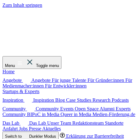
Zum Inhalt springen
Menu
Toggle menu
Home
Angebote
Angebote
Für junge Talente
Für Gründer:innen
Für
Medienmacher:innen
Für Entwickler:innen
Startups & Experts
Inspiration
Inspiration
Blog
Case Studies
Research
Podcasts
Community
Community
Events
Open Space
Alumni
Experts
Community
BIPoC in Media
Queer in Media
Medien-Förderung.de
Das Lab
Das Lab
Unser Team
Redaktionsteam
Standorte
Anfahrt
Jobs
Presse
Aktuelles
Erklärung zur Barrierefreiheit
Switch to
Dunkler
Modus