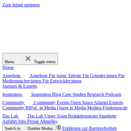
Zum Inhalt springen
Menu
Toggle menu
Home
Angebote
Angebote
Für junge Talente
Für Gründer:innen
Für
Medienmacher:innen
Für Entwickler:innen
Startups & Experts
Inspiration
Inspiration
Blog
Case Studies
Research
Podcasts
Community
Community
Events
Open Space
Alumni
Experts
Community
BIPoC in Media
Queer in Media
Medien-Förderung.de
Das Lab
Das Lab
Unser Team
Redaktionsteam
Standorte
Anfahrt
Jobs
Presse
Aktuelles
Erklärung zur Barrierefreiheit
Switch to
Dunkler
Modus