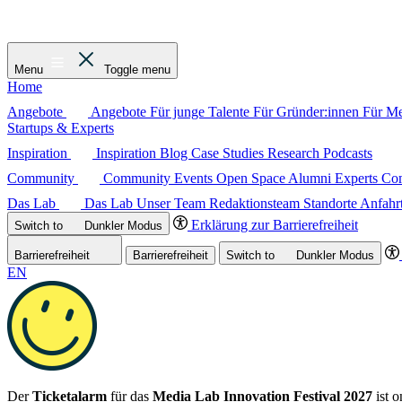
Menu
Toggle menu
Home
Angebote
Angebote
Für junge Talente
Für Gründer:innen
Für M
Startups & Experts
Inspiration
Inspiration
Blog
Case Studies
Research
Podcasts
Community
Community
Events
Open Space
Alumni
Experts C
Das Lab
Das Lab
Unser Team
Redaktionsteam
Standorte
Anfahr
Erklärung zur Barrierefreiheit
Switch to
Dunkler
Modus
Barrierefreiheit
Barrierefreiheit
Switch to
Dunkler
Modus
EN
Der
Ticketalarm
für das
Media Lab Innovation Festival 2027
ist o