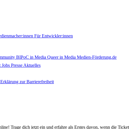
edienmacher:innen
Für Entwickler:innen
ommunity
BIPoC in Media
Queer in Media
Medien-Förderung.de
t
Jobs
Presse
Aktuelles
Erklärung zur Barrierefreiheit
nline! Trage dich jetzt ein und erfahre als Erstes davon, wenn die Ticke