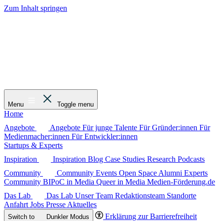
Zum Inhalt springen
Menu
Toggle menu
Home
Angebote
Angebote
Für junge Talente
Für Gründer:innen
Für
Medienmacher:innen
Für Entwickler:innen
Startups & Experts
Inspiration
Inspiration
Blog
Case Studies
Research
Podcasts
Community
Community
Events
Open Space
Alumni
Experts
Community
BIPoC in Media
Queer in Media
Medien-Förderung.de
Das Lab
Das Lab
Unser Team
Redaktionsteam
Standorte
Anfahrt
Jobs
Presse
Aktuelles
Erklärung zur Barrierefreiheit
Switch to
Dunkler
Modus