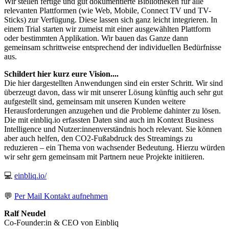
Wir stellen fertige und gut dokumentierte Bibliotheken für alle
relevanten Plattformen (wie Web, Mobile, Connect TV und TV-
Sticks) zur Verfügung. Diese lassen sich ganz leicht integrieren. In
einem Trial starten wir zumeist mit einer ausgewählten Plattform
oder bestimmten Applikation. Wir bauen das Ganze dann
gemeinsam schrittweise entsprechend der individuellen Bedürfnisse
aus.
Schildert hier kurz eure Vision....
Die hier dargestellten Anwendungen sind ein erster Schritt. Wir sind
überzeugt davon, dass wir mit unserer Lösung künftig auch sehr gut
aufgestellt sind, gemeinsam mit unseren Kunden weitere
Herausforderungen anzugehen und die Probleme dahinter zu lösen.
Die mit einbliq.io erfassten Daten sind auch im Kontext Business
Intelligence und Nutzer:innenverständnis hoch relevant. Sie können
aber auch helfen, den CO2-Fußabdruck des Streamings zu
reduzieren – ein Thema von wachsender Bedeutung. Hierzu würden
wir sehr gern gemeinsam mit Partnern neue Projekte initiieren.
💻
einbliq.io/
💬
Per Mail Kontakt aufnehmen
Ralf Neudel
Co-Founder:in & CEO von Einbliq