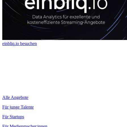
einbliq.io besuchen
Alle Angebote
Für junge Talente
Für Startups
Für Medienmacher:innen