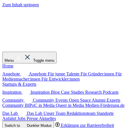
Zum Inhalt springen
Menu
Toggle menu
Home
Angebote
Angebote
Für junge Talente
Für Gründer:innen
Für
Medienmacher:innen
Für Entwickler:innen
Startups & Experts
Inspiration
Inspiration
Blog
Case Studies
Research
Podcasts
Community
Community
Events
Open Space
Alumni
Experts
Community
BIPoC in Media
Queer in Media
Medien-Förderung.de
Das Lab
Das Lab
Unser Team
Redaktionsteam
Standorte
Anfahrt
Jobs
Presse
Aktuelles
Erklärung zur Barrierefreiheit
Switch to
Dunkler
Modus