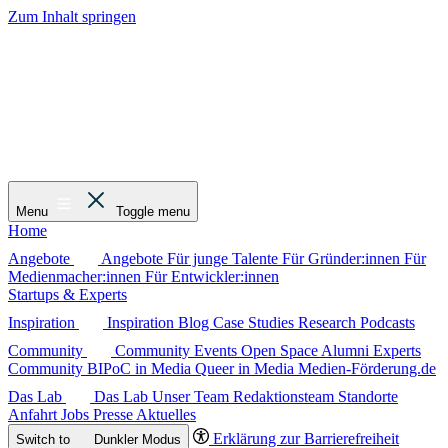
Zum Inhalt springen
Menu
Toggle menu
Home
Angebote
Angebote
Für junge Talente
Für Gründer:innen
Für
Medienmacher:innen
Für Entwickler:innen
Startups & Experts
Inspiration
Inspiration
Blog
Case Studies
Research
Podcasts
Community
Community
Events
Open Space
Alumni
Experts
Community
BIPoC in Media
Queer in Media
Medien-Förderung.de
Das Lab
Das Lab
Unser Team
Redaktionsteam
Standorte
Anfahrt
Jobs
Presse
Aktuelles
Erklärung zur Barrierefreiheit
Switch to
Dunkler
Modus