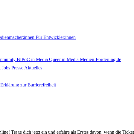
edienmacher:innen
Für Entwickler:innen
ommunity
BIPoC in Media
Queer in Media
Medien-Förderung.de
t
Jobs
Presse
Aktuelles
Erklärung zur Barrierefreiheit
nline! Trage dich jetzt ein und erfahre als Erstes davon, wenn die Ticke