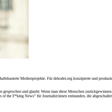
schaftsbasierte Medienprojekte. Für dekoder.org konzipierte und produ
en gesprochen und glaubt: Wenn man diese Menschen zurückgewinnen wi
 of the F*king News" für Journalist:innen entstanden, die abgeschalte