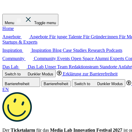
Menu
Toggle menu
Home
Angebote
Angebote
Für junge Talente
Für Gründer:innen
Für M
Startups & Experts
Inspiration
Inspiration
Blog
Case Studies
Research
Podcasts
Community
Community
Events
Open Space
Alumni
Experts C
Das Lab
Das Lab
Unser Team
Redaktionsteam
Standorte
Anfahr
Erklärung zur Barrierefreiheit
Switch to
Dunkler
Modus
Barrierefreiheit
Barrierefreiheit
Switch to
Dunkler
Modus
EN
Der
Ticketalarm
für das
Media Lab Innovation Festival 2027
ist o