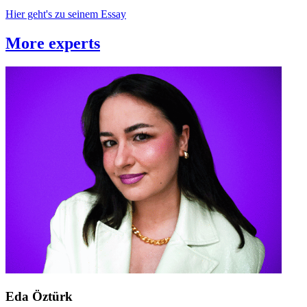
Hier geht's zu seinem Essay
More experts
Eda Öztürk