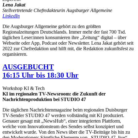
Lena Jakat
Stellvertretende Chefredakteurin Augsburger Allgemeine
LinkedIn
Die Augsburger Allgemeine gehört zu den größten
Regionalzeitungen Deutschlands. Immer mehr der fast 700 Tsd.
täglichen Leser:innen konsumieren ihre „Zeitung“ digital – über
Webseite oder App, Podcast oder Newsletter. Lena Jakat gehört seit
2022 zur Chefredaktion und hilft mit, die Redaktion zukunftsfest zu
organisieren.
AUSGEBUCHT
16:15 Uhr bis 18:30 Uhr
Workshop KI & Tech
KI im regionalen TV-Newsroom: die Zukunft der
Nachrichtenproduktion bei STUDIO 47
Die täglichen Nachrichtenmagazine beim regionalen Duisburger
TV-Sender STUDIO 47 werden vollständig mit KI produziert.
Genauer gesagt mit „NewsHub“, einer integrierten Plattform,
welche vom Innovationsteam des Sendes selbst konzipiert und
entwickelt wurde. Von den News über die TV-Beiträge bis hin zu
den Moderationen: Sämtliche Elemente von „STUDIO 47 .live“