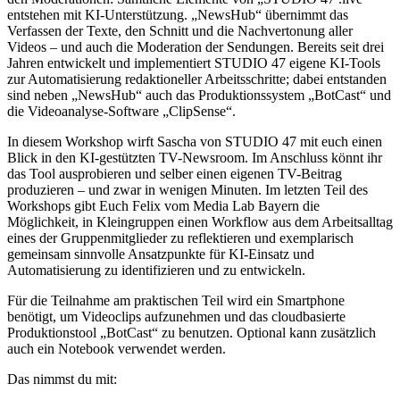
entstehen mit KI-Unterstützung. „NewsHub“ übernimmt das
Verfassen der Texte, den Schnitt und die Nachvertonung aller
Videos – und auch die Moderation der Sendungen. Bereits seit drei
Jahren entwickelt und implementiert STUDIO 47 eigene KI-Tools
zur Automatisierung redaktioneller Arbeitsschritte; dabei entstanden
sind neben „NewsHub“ auch das Produktionssystem „BotCast“ und
die Videoanalyse-Software „ClipSense“.
In diesem Workshop wirft Sascha von STUDIO 47 mit euch einen
Blick in den KI-gestützten TV-Newsroom. Im Anschluss könnt ihr
das Tool ausprobieren und selber einen eigenen TV-Beitrag
produzieren – und zwar in wenigen Minuten. Im letzten Teil des
Workshops gibt Euch Felix vom Media Lab Bayern die
Möglichkeit, in Kleingruppen einen Workflow aus dem Arbeitsalltag
eines der Gruppenmitglieder zu reflektieren und exemplarisch
gemeinsam sinnvolle Ansatzpunkte für KI-Einsatz und
Automatisierung zu identifizieren und zu entwickeln.
Für die Teilnahme am praktischen Teil wird ein Smartphone
benötigt, um Videoclips aufzunehmen und das cloudbasierte
Produktionstool „BotCast“ zu benutzen. Optional kann zusätzlich
auch ein Notebook verwendet werden.
Das nimmst du mit: