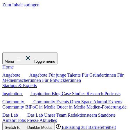
Zum Inhalt springen
Menu
Toggle menu
Home
Angebote
Angebote
Für junge Talente
Für Gründer:innen
Für
Medienmacher:innen
Für Entwickler:innen
Startups & Experts
Inspiration
Inspiration
Blog
Case Studies
Research
Podcasts
Community
Community
Events
Open Space
Alumni
Experts
Community
BIPoC in Media
Queer in Media
Medien-Förderung.de
Das Lab
Das Lab
Unser Team
Redaktionsteam
Standorte
Anfahrt
Jobs
Presse
Aktuelles
Erklärung zur Barrierefreiheit
Switch to
Dunkler
Modus