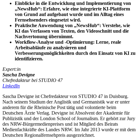
Einblicke in die Entwicklung und Implementierung von
„NewsHub“: Erfahre, wie eine integrierte KI-Plattform
von Grund auf aufgebaut wurde und im Alltag eines
Fernsehsenders eingesetzt wird.
Praktische Anwendung von „NewsHub“: Verstehe, wie
KI das Verfassen von Texten, den Videoschnitt und die
Nachvertonung übernimmt.
Workflow-Analyse und -Optimierung: Lerne, reale
Arbeitsabläufe zu analysieren und
Verbesserungsmöglichkeiten durch den Einsatz von KI zu
identifizieren.
Expert:in
Sascha Devigne
Chefredakteur bei STUDIO 47
LinkedIn
Sascha Devigne ist Chefredakteur von STUDIO 47 in Duisburg.
Nach seinem Studium der Anglistik und Germanistik war er unter
anderem für die Rheinische Post tätig und volontierte beim
Deutschen Ärzte Verlag. Devigne ist Absolvent der Akademie für
Publizistik und der London School of Journalism. Er gehört zur Jury
des NRW-Bürgermedienpreises und ist Mitglied des Beirats
Medienfachkräfte des Landes NRW. Im Jahr 2013 wurde er mit dem
Deutschen Regionalfernsehpreis ausgezeichnet.