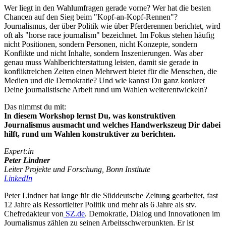
Wer liegt in den Wahlumfragen gerade vorne? Wer hat die besten
Chancen auf den Sieg beim "Kopf-an-Kopf-Rennen"?
Journalismus, der über Politik wie über Pferderennen berichtet, wird
oft als "horse race journalism" bezeichnet. Im Fokus stehen häufig
nicht Positionen, sondern Personen, nicht Konzepte, sondern
Konflikte und nicht Inhalte, sondern Inszenierungen. Was aber
genau muss Wahlberichterstattung leisten, damit sie gerade in
konfliktreichen Zeiten einen Mehrwert bietet für die Menschen, die
Medien und die Demokratie? Und wie kannst Du ganz konkret
Deine journalistische Arbeit rund um Wahlen weiterentwickeln?
Das nimmst du mit:
In diesem Workshop lernst Du, was konstruktiven
Journalismus ausmacht und welches Handwerkszeug Dir dabei
hilft, rund um Wahlen konstruktiver zu berichten.
Expert:in
Peter Lindner
Leiter Projekte und Forschung, Bonn Institute
LinkedIn
Peter Lindner hat lange für die Süddeutsche Zeitung gearbeitet, fast
12 Jahre als Ressortleiter Politik und mehr als 6 Jahre als stv.
Chefredakteur von
SZ.de
. Demokratie, Dialog und Innovationen im
Journalismus zählen zu seinen Arbeitsschwerpunkten. Er ist