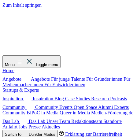
Zum Inhalt springen
Menu
Toggle menu
Home
Angebote
Angebote
Für junge Talente
Für Gründer:innen
Für
Medienmacher:innen
Für Entwickler:innen
Startups & Experts
Inspiration
Inspiration
Blog
Case Studies
Research
Podcasts
Community
Community
Events
Open Space
Alumni
Experts
Community
BIPoC in Media
Queer in Media
Medien-Förderung.de
Das Lab
Das Lab
Unser Team
Redaktionsteam
Standorte
Anfahrt
Jobs
Presse
Aktuelles
Erklärung zur Barrierefreiheit
Switch to
Dunkler
Modus