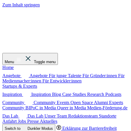
Zum Inhalt springen
Menu
Toggle menu
Home
Angebote
Angebote
Für junge Talente
Für Gründer:innen
Für
Medienmacher:innen
Für Entwickler:innen
Startups & Experts
Inspiration
Inspiration
Blog
Case Studies
Research
Podcasts
Community
Community
Events
Open Space
Alumni
Experts
Community
BIPoC in Media
Queer in Media
Medien-Förderung.de
Das Lab
Das Lab
Unser Team
Redaktionsteam
Standorte
Anfahrt
Jobs
Presse
Aktuelles
Erklärung zur Barrierefreiheit
Switch to
Dunkler
Modus