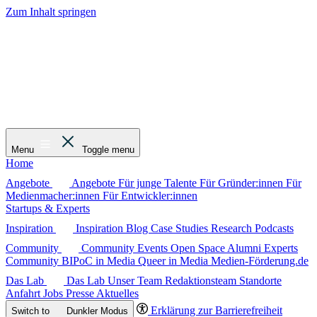
Zum Inhalt springen
Menu
Toggle menu
Home
Angebote
Angebote
Für junge Talente
Für Gründer:innen
Für
Medienmacher:innen
Für Entwickler:innen
Startups & Experts
Inspiration
Inspiration
Blog
Case Studies
Research
Podcasts
Community
Community
Events
Open Space
Alumni
Experts
Community
BIPoC in Media
Queer in Media
Medien-Förderung.de
Das Lab
Das Lab
Unser Team
Redaktionsteam
Standorte
Anfahrt
Jobs
Presse
Aktuelles
Erklärung zur Barrierefreiheit
Switch to
Dunkler
Modus