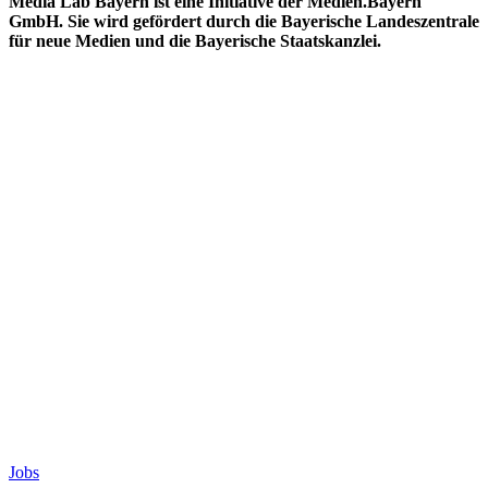
Media Lab Bayern ist eine Initiative der Medien.Bayern
GmbH. Sie wird gefördert durch die Bayerische Landeszentrale
für neue Medien und die Bayerische Staatskanzlei.
Jobs