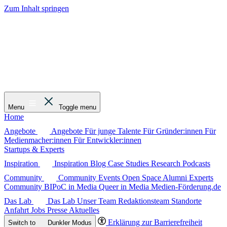
Zum Inhalt springen
Menu
Toggle menu
Home
Angebote
Angebote
Für junge Talente
Für Gründer:innen
Für
Medienmacher:innen
Für Entwickler:innen
Startups & Experts
Inspiration
Inspiration
Blog
Case Studies
Research
Podcasts
Community
Community
Events
Open Space
Alumni
Experts
Community
BIPoC in Media
Queer in Media
Medien-Förderung.de
Das Lab
Das Lab
Unser Team
Redaktionsteam
Standorte
Anfahrt
Jobs
Presse
Aktuelles
Erklärung zur Barrierefreiheit
Switch to
Dunkler
Modus