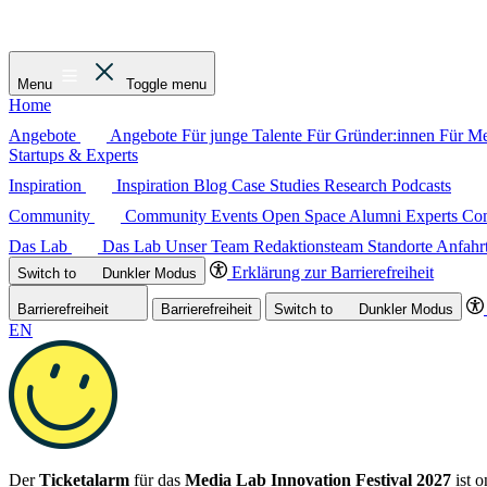
Menu
Toggle menu
Home
Angebote
Angebote
Für junge Talente
Für Gründer:innen
Für M
Startups & Experts
Inspiration
Inspiration
Blog
Case Studies
Research
Podcasts
Community
Community
Events
Open Space
Alumni
Experts C
Das Lab
Das Lab
Unser Team
Redaktionsteam
Standorte
Anfahr
Erklärung zur Barrierefreiheit
Switch to
Dunkler
Modus
Barrierefreiheit
Barrierefreiheit
Switch to
Dunkler
Modus
EN
Der
Ticketalarm
für das
Media Lab Innovation Festival 2027
ist o