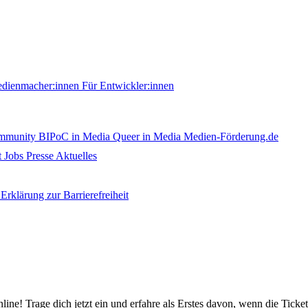
edienmacher:innen
Für Entwickler:innen
ommunity
BIPoC in Media
Queer in Media
Medien-Förderung.de
t
Jobs
Presse
Aktuelles
Erklärung zur Barrierefreiheit
nline! Trage dich jetzt ein und erfahre als Erstes davon, wenn die Ticke