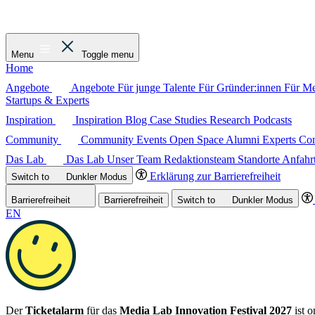
Menu
Toggle menu
Home
Angebote
Angebote
Für junge Talente
Für Gründer:innen
Für M
Startups & Experts
Inspiration
Inspiration
Blog
Case Studies
Research
Podcasts
Community
Community
Events
Open Space
Alumni
Experts C
Das Lab
Das Lab
Unser Team
Redaktionsteam
Standorte
Anfahr
Erklärung zur Barrierefreiheit
Switch to
Dunkler
Modus
Barrierefreiheit
Barrierefreiheit
Switch to
Dunkler
Modus
EN
Der
Ticketalarm
für das
Media Lab Innovation Festival 2027
ist o