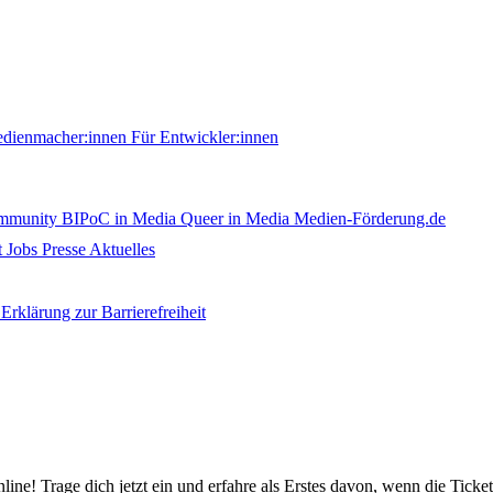
edienmacher:innen
Für Entwickler:innen
ommunity
BIPoC in Media
Queer in Media
Medien-Förderung.de
t
Jobs
Presse
Aktuelles
Erklärung zur Barrierefreiheit
nline! Trage dich jetzt ein und erfahre als Erstes davon, wenn die Ticke