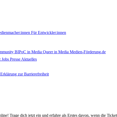
edienmacher:innen
Für Entwickler:innen
ommunity
BIPoC in Media
Queer in Media
Medien-Förderung.de
t
Jobs
Presse
Aktuelles
Erklärung zur Barrierefreiheit
nline! Trage dich jetzt ein und erfahre als Erstes davon, wenn die Ticke