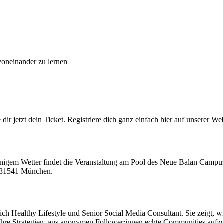
oneinander zu lernen
e dir jetzt dein Ticket. Registriere dich ganz einfach hier auf unserer W
nnigem Wetter findet die Veranstaltung am Pool des Neue Balan Campus
, 81541 München.
ch Healthy Lifestyle und Senior Social Media Consultant. Sie zeigt, wi
 ihre Strategien, aus anonymen Follower:innen echte Communities aufz