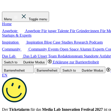
Menu
Toggle menu
Home
Angebote
Angebote
Für junge Talente
Für Gründer:innen
Für M
Startups & Experts
Inspiration
Inspiration
Blog
Case Studies
Research
Podcasts
Community
Community
Events
Open Space
Alumni
Experts C
Das Lab
Das Lab
Unser Team
Redaktionsteam
Standorte
Anfahr
Erklärung zur Barrierefreiheit
Switch to
Dunkler
Modus
Barrierefreiheit
Barrierefreiheit
Switch to
Dunkler
Modus
EN
Der
Ticketalarm
für das
Media Lab Innovation Festival 2027
ist o