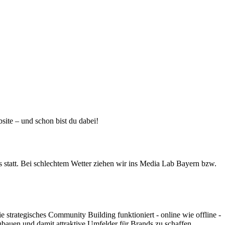
ebsite – und schon bist du dabei!
 statt. Bei schlechtem Wetter ziehen wir ins Media Lab Bayern bzw.
e strategisches Community Building funktioniert - online wie offline -
ubauen und damit attraktive Umfelder für Brands zu schaffen.