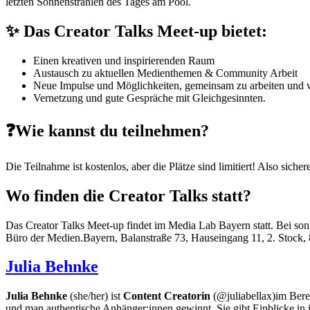
letzten Sonnenstrahlen des Tages am Pool.
✨ Das Creator Talks Meet-up bietet:
Einen kreativen und inspirierenden Raum
Austausch zu aktuellen Medienthemen & Community Arbeit
Neue Impulse und Möglichkeiten, gemeinsam zu arbeiten und v
Vernetzung und gute Gespräche mit Gleichgesinnten.
❓Wie kannst du teilnehmen?
Die Teilnahme ist kostenlos, aber die Plätze sind limitiert! Also sicher
Wo finden die Creator Talks statt?
Das Creator Talks Meet-up findet im Media Lab Bayern statt. Bei so
Büro der Medien.Bayern, Balanstraße 73, Hauseingang 11, 2. Stock
Julia Behnke
Julia Behnke
(she/her) ist
Content Creatorin
(@juliabellax)im Berei
und man authentische Anhänger:innen gewinnt. Sie gibt Einblicke in