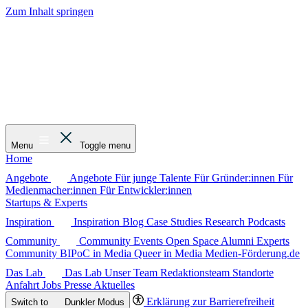
Zum Inhalt springen
Menu
Toggle menu
Home
Angebote
Angebote
Für junge Talente
Für Gründer:innen
Für
Medienmacher:innen
Für Entwickler:innen
Startups & Experts
Inspiration
Inspiration
Blog
Case Studies
Research
Podcasts
Community
Community
Events
Open Space
Alumni
Experts
Community
BIPoC in Media
Queer in Media
Medien-Förderung.de
Das Lab
Das Lab
Unser Team
Redaktionsteam
Standorte
Anfahrt
Jobs
Presse
Aktuelles
Erklärung zur Barrierefreiheit
Switch to
Dunkler
Modus