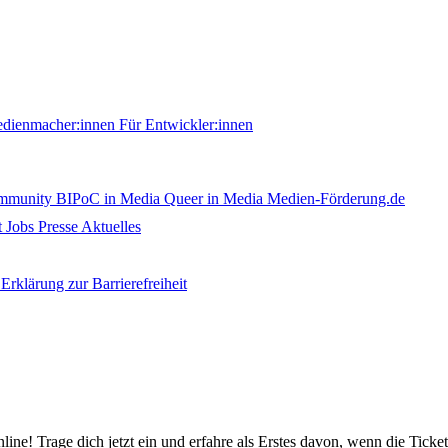
edienmacher:innen
Für Entwickler:innen
ommunity
BIPoC in Media
Queer in Media
Medien-Förderung.de
t
Jobs
Presse
Aktuelles
Erklärung zur Barrierefreiheit
nline! Trage dich jetzt ein und erfahre als Erstes davon, wenn die Ticke