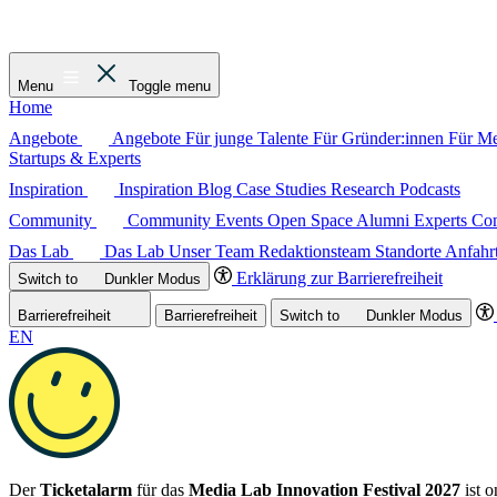
Menu
Toggle menu
Home
Angebote
Angebote
Für junge Talente
Für Gründer:innen
Für M
Startups & Experts
Inspiration
Inspiration
Blog
Case Studies
Research
Podcasts
Community
Community
Events
Open Space
Alumni
Experts C
Das Lab
Das Lab
Unser Team
Redaktionsteam
Standorte
Anfahr
Erklärung zur Barrierefreiheit
Switch to
Dunkler
Modus
Barrierefreiheit
Barrierefreiheit
Switch to
Dunkler
Modus
EN
Der
Ticketalarm
für das
Media Lab Innovation Festival 2027
ist o