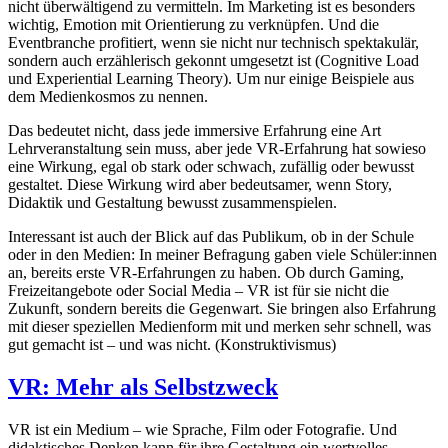
nicht überwältigend zu vermitteln. Im Marketing ist es besonders
wichtig, Emotion mit Orientierung zu verknüpfen. Und die
Eventbranche profitiert, wenn sie nicht nur technisch spektakulär,
sondern auch erzählerisch gekonnt umgesetzt ist (Cognitive Load
und Experiential Learning Theory). Um nur einige Beispiele aus
dem Medienkosmos zu nennen.
Das bedeutet nicht, dass jede immersive Erfahrung eine Art
Lehrveranstaltung sein muss, aber jede VR-Erfahrung hat sowieso
eine Wirkung, egal ob stark oder schwach, zufällig oder bewusst
gestaltet. Diese Wirkung wird aber bedeutsamer, wenn Story,
Didaktik und Gestaltung bewusst zusammenspielen.
Interessant ist auch der Blick auf das Publikum, ob in der Schule
oder in den Medien: In meiner Befragung gaben viele Schüler:innen
an, bereits erste VR-Erfahrungen zu haben. Ob durch Gaming,
Freizeitangebote oder Social Media – VR ist für sie nicht die
Zukunft, sondern bereits die Gegenwart. Sie bringen also Erfahrung
mit dieser speziellen Medienform mit und merken sehr schnell, was
gut gemacht ist – und was nicht. (Konstruktivismus)
VR: Mehr als Selbstzweck
VR ist ein Medium – wie Sprache, Film oder Fotografie. Und
didaktisches Denken kann für ihre Gestaltung ein wertvolles