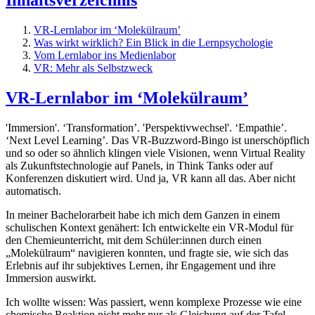
VR-Lernlabor im ‘Molekülraum’
Was wirkt wirklich? Ein Blick in die Lernpsychologie
Vom Lernlabor ins Medienlabor
VR: Mehr als Selbstzweck
VR-Lernlabor im ‘Molekülraum’
'Immersion'. ‘Transformation’. 'Perspektivwechsel'. ‘Empathie’.
‘Next Level Learning’. Das VR-Buzzword-Bingo ist unerschöpflich
und so oder so ähnlich klingen viele Visionen, wenn Virtual Reality
als Zukunftstechnologie auf Panels, in Think Tanks oder auf
Konferenzen diskutiert wird. Und ja, VR kann all das. Aber nicht
automatisch.
In meiner Bachelorarbeit habe ich mich dem Ganzen in einem
schulischen Kontext genähert: Ich entwickelte ein VR-Modul für
den Chemieunterricht, mit dem Schüler:innen durch einen
„Molekülraum“ navigieren konnten, und fragte sie, wie sich das
Erlebnis auf ihr subjektives Lernen, ihr Engagement und ihre
Immersion auswirkt.
Ich wollte wissen: Was passiert, wenn komplexe Prozesse wie eine
chemische Reaktion nicht mehr nur als Gleichung auf der Tafel