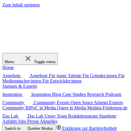
Zum Inhalt springen
Menu
Toggle menu
Home
Angebote
Angebote
Für junge Talente
Für Gründer:innen
Für
Medienmacher:innen
Für Entwickler:innen
Startups & Experts
Inspiration
Inspiration
Blog
Case Studies
Research
Podcasts
Community
Community
Events
Open Space
Alumni
Experts
Community
BIPoC in Media
Queer in Media
Medien-Förderung.de
Das Lab
Das Lab
Unser Team
Redaktionsteam
Standorte
Anfahrt
Jobs
Presse
Aktuelles
Erklärung zur Barrierefreiheit
Switch to
Dunkler
Modus