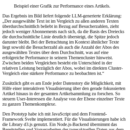
Beispiel einer Grafik zur Performance eines Artikels.
Das Ergebnis im Bild liefert folgende LLM-generierte Erklärung:
„Der ausgewählte Text ist im Vergleich zu allen anderen Texten
überdurchschnittlich beliebt in Bezug auf Besucherzahlen, zieht
jedoch weniger Abonnements nach sich, da die Basis des Dreiecks
die durchschnittliche Linie deutlich übersteigt, die Spitze jedoch
darunter bleibt. Bei der Betrachtung im Kontext ähnlicher Texte
liegt sowohl die Besucherzahl als auch die Anzahl der Abos des
ausgewählten Textes über dem Durchschnitt, was auf eine
erfolgreiche Performance in seinem Themencluster hinweist.
Zwischen beiden Vergleichen besteht ein Unterschied in der
relativen Leistung bezüglich der Abos, wobei im direkten Cluster-
Vergleich eine stärkere Performance zu beobachten ist.“
Zusätzlich gibt es am Ende jeder Datenstory die Möglichkeit, mit
Hilfe einer interaktiven Visualisierung über den gerade fokussierten
Artikel hinaus in der gesamten Artikelsammlung zu forschen. So
steuern User-Interessen die Analyse von der Ebene einzelner Texte
zu ganzen Themenkomplexe.
Den Prototyp habe ich mit JavaScript und dem Frontend-
Framework Svelte implementiert. Für die Visualisierungen habe ich
die Library d3.js genutzt. Ein Node.js-Backend übernimmt das
Bereitstellen und Vorverarbeiten der tagesaktuellen Daten aus dem