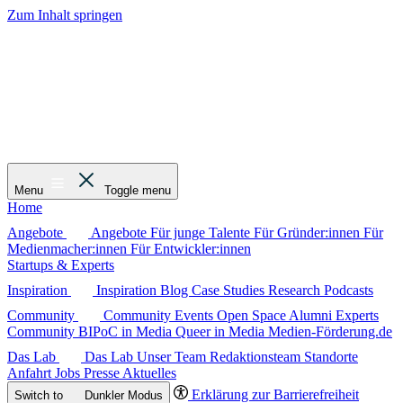
Zum Inhalt springen
Menu
Toggle menu
Home
Angebote
Angebote
Für junge Talente
Für Gründer:innen
Für
Medienmacher:innen
Für Entwickler:innen
Startups & Experts
Inspiration
Inspiration
Blog
Case Studies
Research
Podcasts
Community
Community
Events
Open Space
Alumni
Experts
Community
BIPoC in Media
Queer in Media
Medien-Förderung.de
Das Lab
Das Lab
Unser Team
Redaktionsteam
Standorte
Anfahrt
Jobs
Presse
Aktuelles
Erklärung zur Barrierefreiheit
Switch to
Dunkler
Modus