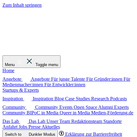
Zum Inhalt springen
Menu
Toggle menu
Home
Angebote
Angebote
Für junge Talente
Für Gründer:innen
Für
Medienmacher:innen
Für Entwickler:innen
Startups & Experts
Inspiration
Inspiration
Blog
Case Studies
Research
Podcasts
Community
Community
Events
Open Space
Alumni
Experts
Community
BIPoC in Media
Queer in Media
Medien-Förderung.de
Das Lab
Das Lab
Unser Team
Redaktionsteam
Standorte
Anfahrt
Jobs
Presse
Aktuelles
Erklärung zur Barrierefreiheit
Switch to
Dunkler
Modus