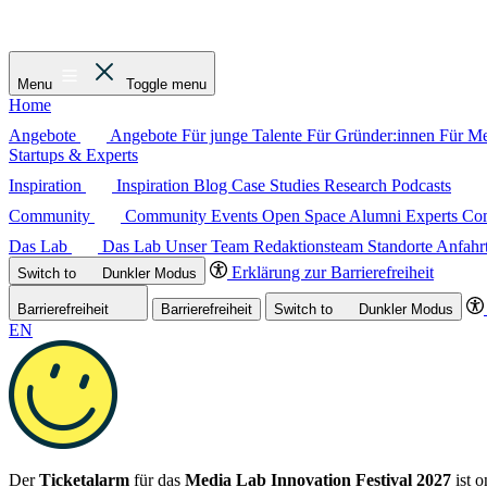
Menu
Toggle menu
Home
Angebote
Angebote
Für junge Talente
Für Gründer:innen
Für M
Startups & Experts
Inspiration
Inspiration
Blog
Case Studies
Research
Podcasts
Community
Community
Events
Open Space
Alumni
Experts C
Das Lab
Das Lab
Unser Team
Redaktionsteam
Standorte
Anfahr
Erklärung zur Barrierefreiheit
Switch to
Dunkler
Modus
Barrierefreiheit
Barrierefreiheit
Switch to
Dunkler
Modus
EN
Der
Ticketalarm
für das
Media Lab Innovation Festival 2027
ist o