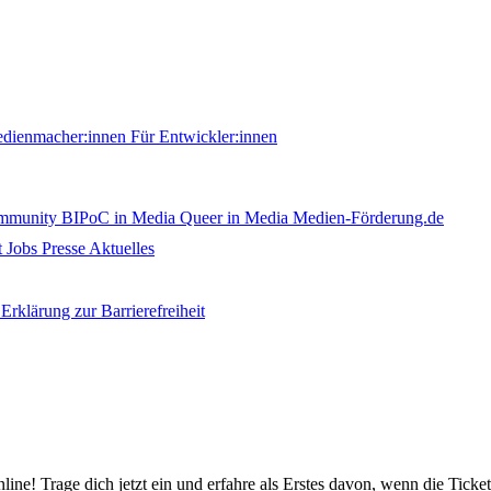
edienmacher:innen
Für Entwickler:innen
ommunity
BIPoC in Media
Queer in Media
Medien-Förderung.de
t
Jobs
Presse
Aktuelles
Erklärung zur Barrierefreiheit
nline! Trage dich jetzt ein und erfahre als Erstes davon, wenn die Ticke