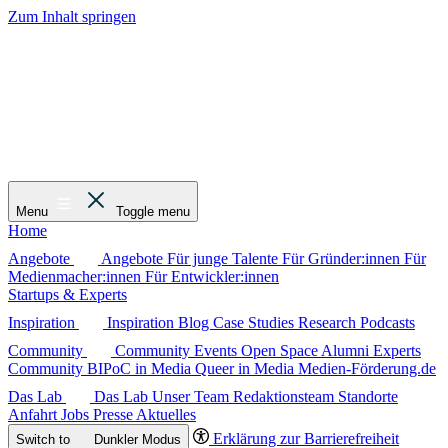
Zum Inhalt springen
Menu
Toggle menu
Home
Angebote
Angebote
Für junge Talente
Für Gründer:innen
Für
Medienmacher:innen
Für Entwickler:innen
Startups & Experts
Inspiration
Inspiration
Blog
Case Studies
Research
Podcasts
Community
Community
Events
Open Space
Alumni
Experts
Community
BIPoC in Media
Queer in Media
Medien-Förderung.de
Das Lab
Das Lab
Unser Team
Redaktionsteam
Standorte
Anfahrt
Jobs
Presse
Aktuelles
Erklärung zur Barrierefreiheit
Switch to
Dunkler
Modus