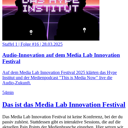
Staffel 1
|
Folge #16
|
28.03.2025
Audio-Innovation auf dem Media Lab Innovation
Festival
Auf dem Media Lab Innovation Festival 2025 klärten das Hype
Institut und der Medienpodcast "This is Media Now" live die
Audio-Zukunft.
54
min
Das ist das Media Lab Innovation Festival
Das Media Lab Innovation Festival ist keine Konferenz, bei der du
passiv zuhörst. Stattdessen gibt es interaktive Sessions, die auf die
aktuellen Pain Points der Medienbranche eingehen. Hier setzen wir