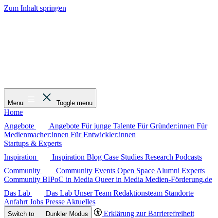
Zum Inhalt springen
Menu
Toggle menu
Home
Angebote
Angebote
Für junge Talente
Für Gründer:innen
Für
Medienmacher:innen
Für Entwickler:innen
Startups & Experts
Inspiration
Inspiration
Blog
Case Studies
Research
Podcasts
Community
Community
Events
Open Space
Alumni
Experts
Community
BIPoC in Media
Queer in Media
Medien-Förderung.de
Das Lab
Das Lab
Unser Team
Redaktionsteam
Standorte
Anfahrt
Jobs
Presse
Aktuelles
Erklärung zur Barrierefreiheit
Switch to
Dunkler
Modus